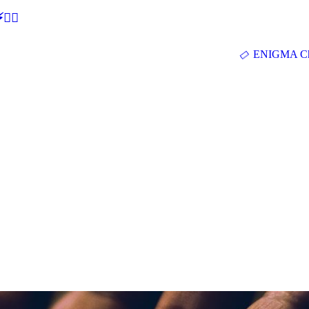
🕵‍♂
ENIGMA Ch