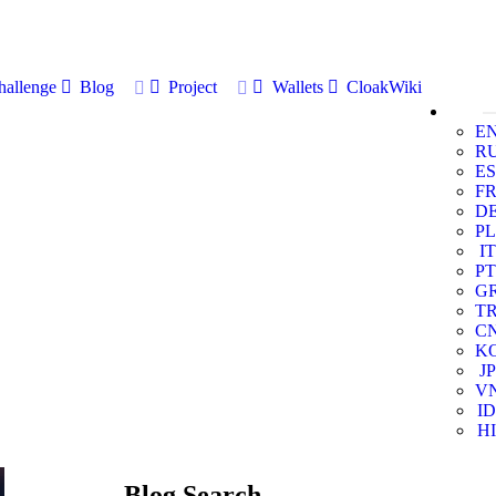
allenge
Blog
Project
Wallets
CloakWiki
E
R
ES
F
D
PL
IT
PT
G
T
C
K
JP
V
ID
HI
Blog Search