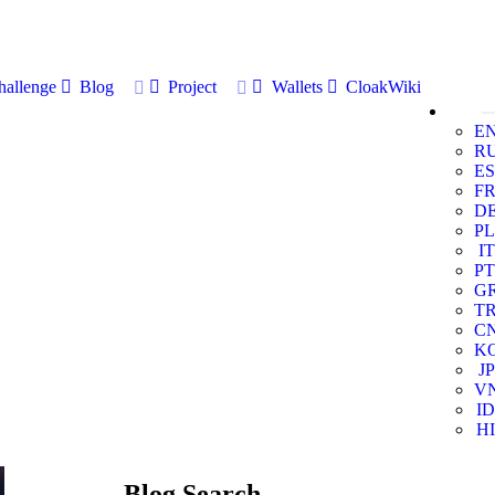
allenge
Blog
Project
Wallets
CloakWiki
E
R
ES
F
D
PL
IT
PT
G
T
C
K
JP
V
ID
HI
Blog Search