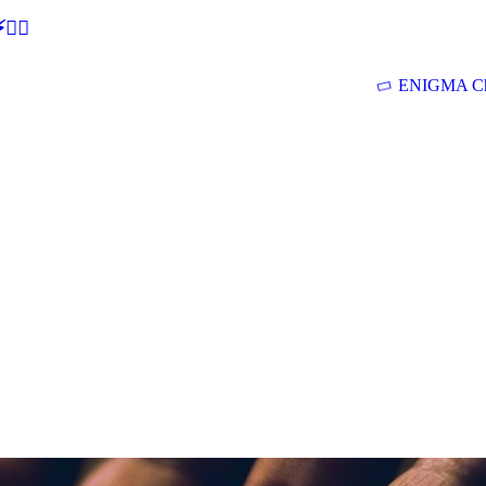
🕵‍♂
ENIGMA Ch