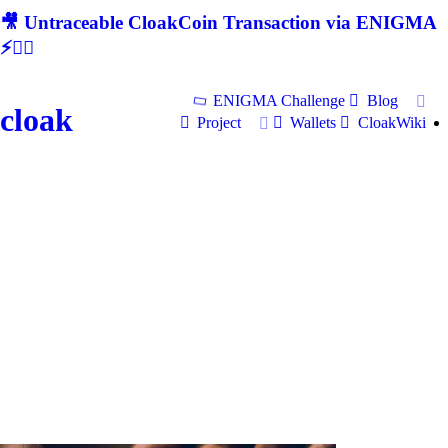
🎥 Untraceable CloakCoin Transaction via ENIGMA
⚡🕵‍♂
ENIGMA Challenge
Blog
cloak
Project
Wallets
CloakWiki