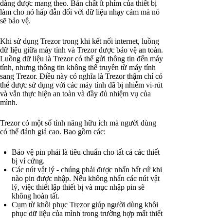
dàng được mang theo. Bản chất ít phím của thiết bị
làm cho nó hấp dẫn đối với dữ liệu nhạy cảm mà nó
sẽ bảo vệ.
Khi sử dụng Trezor trong khi kết nối internet, luồng
dữ liệu giữa máy tính và Trezor được bảo vệ an toàn.
Luồng dữ liệu là Trezor có thể gửi thông tin đến máy
tính, nhưng thông tin không thể truyền từ máy tính
sang Trezor. Điều này có nghĩa là Trezor thậm chí có
thể được sử dụng với các máy tính đã bị nhiễm vi-rút
và vẫn thực hiện an toàn và đầy đủ nhiệm vụ của
mình.
Trezor có một số tính năng hữu ích mà người dùng
có thể đánh giá cao. Bao gồm các:
Bảo vệ pin phải là tiêu chuẩn cho tất cả các thiết
bị ví cứng.
Các nút vật lý - chúng phải được nhấn bất cứ khi
nào pin được nhập. Nếu không nhấn các nút vật
lý, việc thiết lập thiết bị và mục nhập pin sẽ
không hoàn tất.
Cụm từ khôi phục Trezor giúp người dùng khôi
phục dữ liệu của mình trong trường hợp mất thiết