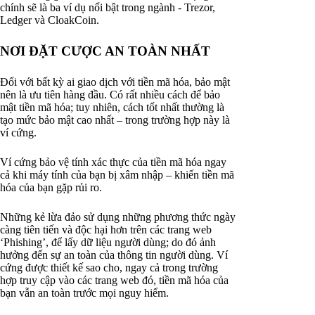
chính sẽ là ba ví dụ nổi bật trong ngành - Trezor,
Ledger và CloakCoin.
NƠI ĐẶT CƯỢC AN TOÀN NHẤT
Đối với bất kỳ ai giao dịch với tiền mã hóa, bảo mật
nên là ưu tiên hàng đầu. Có rất nhiều cách để bảo
mật tiền mã hóa; tuy nhiên, cách tốt nhất thường là
tạo mức bảo mật cao nhất – trong trường hợp này là
ví cứng.
Ví cứng bảo vệ tính xác thực của tiền mã hóa ngay
cả khi máy tính của bạn bị xâm nhập – khiến tiền mã
hóa của bạn gặp rủi ro.
Những kẻ lừa đảo sử dụng những phương thức ngày
càng tiên tiến và độc hại hơn trên các trang web
‘Phishing’, để lấy dữ liệu người dùng; do đó ảnh
hưởng đến sự an toàn của thông tin người dùng. Ví
cứng được thiết kế sao cho, ngay cả trong trường
hợp truy cập vào các trang web đó, tiền mã hóa của
bạn vẫn an toàn trước mọi nguy hiểm.