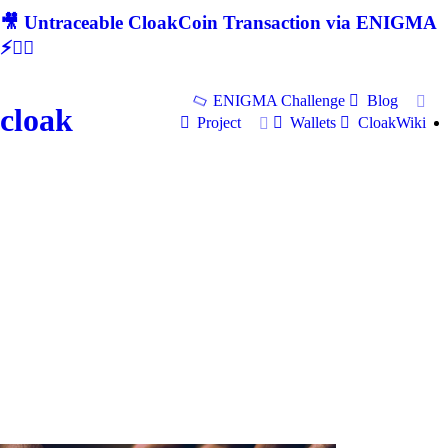
🎥 Untraceable CloakCoin Transaction via ENIGMA
⚡🕵‍♂
ENIGMA Challenge
Blog
cloak
Project
Wallets
CloakWiki