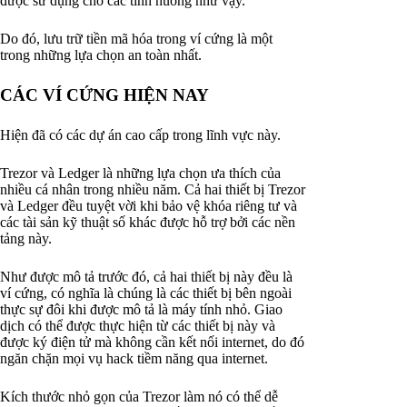
được sử dụng cho các tình huống như vậy.
Do đó, lưu trữ tiền mã hóa trong ví cứng là một
trong những lựa chọn an toàn nhất.
CÁC VÍ CỨNG HIỆN NAY
Hiện đã có các dự án cao cấp trong lĩnh vực này.
Trezor và Ledger là những lựa chọn ưa thích của
nhiều cá nhân trong nhiều năm. Cả hai thiết bị Trezor
và Ledger đều tuyệt vời khi bảo vệ khóa riêng tư và
các tài sản kỹ thuật số khác được hỗ trợ bởi các nền
tảng này.
Như được mô tả trước đó, cả hai thiết bị này đều là
ví cứng, có nghĩa là chúng là các thiết bị bên ngoài
thực sự đôi khi được mô tả là máy tính nhỏ. Giao
dịch có thể được thực hiện từ các thiết bị này và
được ký điện tử mà không cần kết nối internet, do đó
ngăn chặn mọi vụ hack tiềm năng qua internet.
Kích thước nhỏ gọn của Trezor làm nó có thể dễ