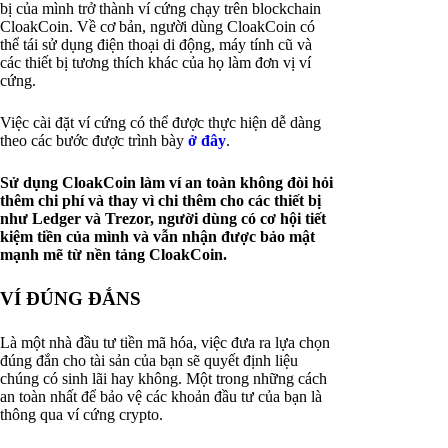
bị của mình trở thành ví cứng chạy trên blockchain
CloakCoin. Về cơ bản, người dùng CloakCoin có
thể tái sử dụng điện thoại di động, máy tính cũ và
các thiết bị tương thích khác của họ làm đơn vị ví
cứng.
Việc cài đặt ví cứng có thể được thực hiện dễ dàng
theo các bước được trình bày
ở đây
.
Sử dụng CloakCoin làm ví an toàn không đòi hỏi
thêm chi phí và thay vì chi thêm cho các thiết bị
như Ledger và Trezor, người dùng có cơ hội tiết
kiệm tiền của mình và vẫn nhận được bảo mật
mạnh mẽ từ nền tảng CloakCoin.
VÍ ĐÚNG ĐẮNS
Là một nhà đầu tư tiền mã hóa, việc đưa ra lựa chọn
đúng đắn cho tài sản của bạn sẽ quyết định liệu
chúng có sinh lãi hay không. Một trong những cách
an toàn nhất để bảo vệ các khoản đầu tư của bạn là
thông qua ví cứng crypto.