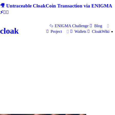
🎥 Untraceable CloakCoin Transaction via ENIGMA
⚡🕵‍♂
ENIGMA Challenge
Blog
cloak
Project
Wallets
CloakWiki