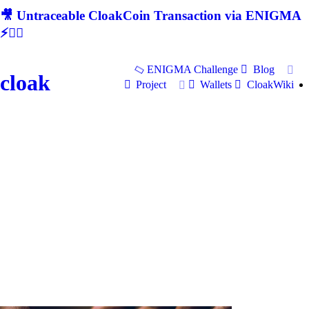
🎥 Untraceable CloakCoin Transaction via ENIGMA
⚡🕵‍♂
ENIGMA Challenge
Blog
cloak
Project
Wallets
CloakWiki