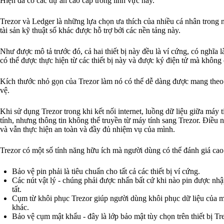
Hiện đã có các dự án cao cấp trong lĩnh vực này.
Trezor và Ledger là những lựa chọn ưa thích của nhiều cá nhân trong n
tài sản kỹ thuật số khác được hỗ trợ bởi các nền tảng này.
Như được mô tả trước đó, cả hai thiết bị này đều là ví cứng, có nghĩa l
có thể được thực hiện từ các thiết bị này và được ký điện tử mà không 
Kích thước nhỏ gọn của Trezor làm nó có thể dễ dàng được mang theo. 
vệ.
Khi sử dụng Trezor trong khi kết nối internet, luồng dữ liệu giữa máy 
tính, nhưng thông tin không thể truyền từ máy tính sang Trezor. Điều n
và vẫn thực hiện an toàn và đầy đủ nhiệm vụ của mình.
Trezor có một số tính năng hữu ích mà người dùng có thể đánh giá ca
Bảo vệ pin phải là tiêu chuẩn cho tất cả các thiết bị ví cứng.
Các nút vật lý - chúng phải được nhấn bất cứ khi nào pin được nhập
tất.
Cụm từ khôi phục Trezor giúp người dùng khôi phục dữ liệu của m
khác.
Bảo vệ cụm mật khẩu - đây là lớp bảo mật tùy chọn trên thiết bị Tre