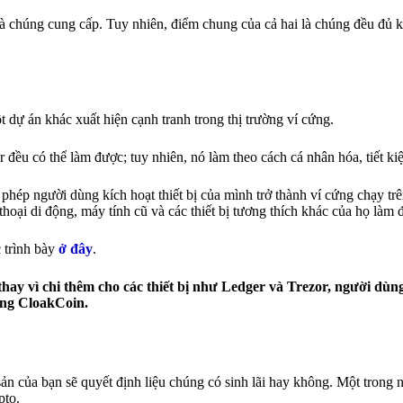
 mà chúng cung cấp. Tuy nhiên, điểm chung của cả hai là chúng đều đủ 
 dự án khác xuất hiện cạnh tranh trong thị trường ví cứng.
đều có thể làm được; tuy nhiên, nó làm theo cách cá nhân hóa, tiết ki
hép người dùng kích hoạt thiết bị của mình trở thành ví cứng chạy tr
oại di động, máy tính cũ và các thiết bị tương thích khác của họ làm đ
c trình bày
ở đây
.
ay vì chi thêm cho các thiết bị như Ledger và Trezor, người dùng 
ảng CloakCoin.
sản của bạn sẽ quyết định liệu chúng có sinh lãi hay không. Một trong
pto.