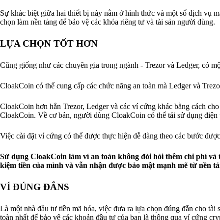
Sự khác biệt giữa hai thiết bị này nằm ở hình thức và một số dịch vụ
chọn làm nền tảng để bảo vệ các khóa riêng tư và tài sản người dùng.
LỰA CHỌN TỐT HƠN
Cũng giống như các chuyên gia trong ngành - Trezor và Ledger, có một
CloakCoin có thể cung cấp các chức năng an toàn mà Ledger và Trezor 
CloakCoin hơn hẳn Trezor, Ledger và các ví cứng khác bằng cách cho p
CloakCoin. Về cơ bản, người dùng CloakCoin có thể tái sử dụng điện th
Việc cài đặt ví cứng có thể được thực hiện dễ dàng theo các bước đượ
Sử dụng CloakCoin làm ví an toàn không đòi hỏi thêm chi phí và th
kiệm tiền của mình và vẫn nhận được bảo mật mạnh mẽ từ nền t
VÍ ĐÚNG ĐẮNS
Là một nhà đầu tư tiền mã hóa, việc đưa ra lựa chọn đúng đắn cho tài 
toàn nhất để bảo vệ các khoản đầu tư của bạn là thông qua ví cứng cry