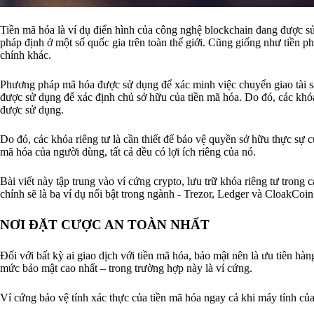
Tiền mã hóa là ví dụ điển hình của công nghệ blockchain đang được sử
pháp định ở một số quốc gia trên toàn thế giới. Cũng giống như tiền p
chính khác.
Phương pháp mã hóa được sử dụng để xác minh việc chuyển giao tài sả
được sử dụng để xác định chủ sở hữu của tiền mã hóa. Do đó, các khó
được sử dụng.
Do đó, các khóa riêng tư là cần thiết để bảo vệ quyền sở hữu thực sự c
mã hóa của người dùng, tất cả đều có lợi ích riêng của nó.
Bài viết này tập trung vào ví cứng crypto, lưu trữ khóa riêng tư trong
chính sẽ là ba ví dụ nổi bật trong ngành - Trezor, Ledger và CloakCoin
NƠI ĐẶT CƯỢC AN TOÀN NHẤT
Đối với bất kỳ ai giao dịch với tiền mã hóa, bảo mật nên là ưu tiên hàn
mức bảo mật cao nhất – trong trường hợp này là ví cứng.
Ví cứng bảo vệ tính xác thực của tiền mã hóa ngay cả khi máy tính của