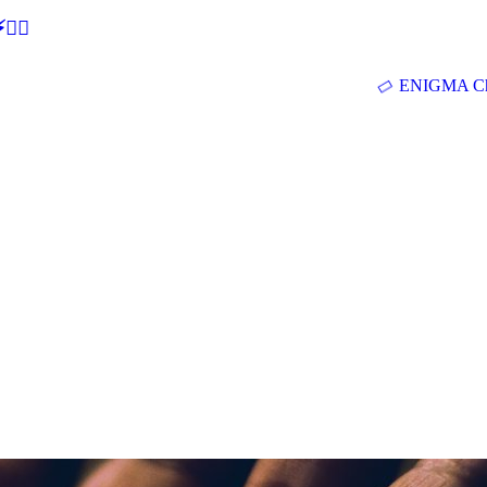
🕵‍♂
ENIGMA Ch