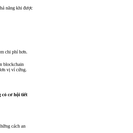
khả năng khi được
ệm chi phí hơn.
ên blockchain
ơn vị ví cứng.
có cơ hội tiết
 những cách an