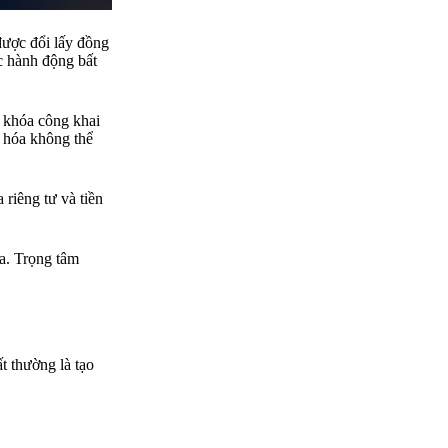
được đổi lấy đồng
ác hành động bất
à khóa công khai
ã hóa không thể
 riêng tư và tiền
óa. Trọng tâm
ất thường là tạo