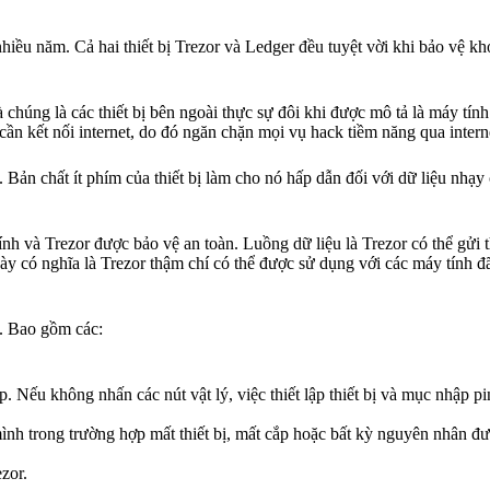
hiều năm. Cả hai thiết bị Trezor và Ledger đều tuyệt vời khi bảo vệ kh
à chúng là các thiết bị bên ngoài thực sự đôi khi được mô tả là máy tín
cần kết nối internet, do đó ngăn chặn mọi vụ hack tiềm năng qua intern
Bản chất ít phím của thiết bị làm cho nó hấp dẫn đối với dữ liệu nhạ
tính và Trezor được bảo vệ an toàn. Luồng dữ liệu là Trezor có thể gửi
ày có nghĩa là Trezor thậm chí có thể được sử dụng với các máy tính đã
o. Bao gồm các:
. Nếu không nhấn các nút vật lý, việc thiết lập thiết bị và mục nhập p
ình trong trường hợp mất thiết bị, mất cắp hoặc bất kỳ nguyên nhân đ
zor.