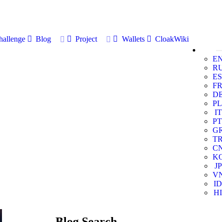
allenge
Blog
Project
Wallets
CloakWiki
E
R
ES
F
D
PL
IT
PT
G
T
C
K
JP
V
ID
HI
Blog Search