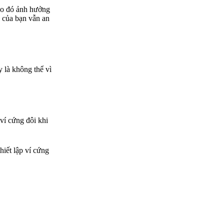
 do đó ảnh hưởng
a của bạn vẫn an
y là không thể vì
ví cứng đôi khi
hiết lập ví cứng