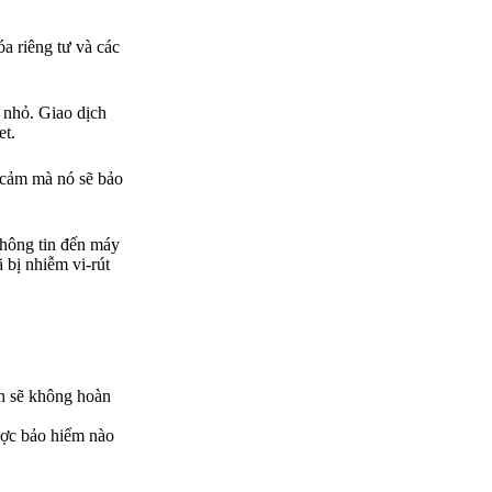
óa riêng tư và các
h nhỏ. Giao dịch
et.
y cảm mà nó sẽ bảo
 thông tin đến máy
 bị nhiễm vi-rút
in sẽ không hoàn
ược bảo hiểm nào