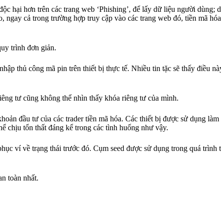
ộc hại hơn trên các trang web ‘Phishing’, để lấy dữ liệu người dùng;
o, ngay cả trong trường hợp truy cập vào các trang web đó, tiền mã hó
uy trình đơn giản.
hập thủ công mã pin trên thiết bị thực tế. Nhiều tin tặc sẽ thấy điều nà
êng tư cũng không thể nhìn thấy khóa riêng tư của mình.
hoản đầu tư của các trader tiền mã hóa. Các thiết bị được sử dụng làm 
hể chịu tổn thất đáng kể trong các tình huống như vậy.
ục ví về trạng thái trước đó. Cụm seed được sử dụng trong quá trình t
an toàn nhất.