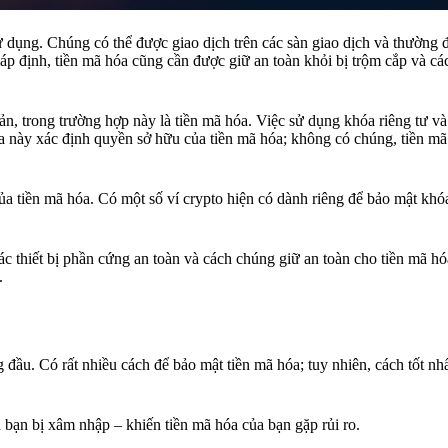
 dụng. Chúng có thể được giao dịch trên các sàn giao dịch và thường 
háp định, tiền mã hóa cũng cần được giữ an toàn khỏi bị trộm cắp và c
n, trong trường hợp này là tiền mã hóa. Việc sử dụng khóa riêng tư v
a này xác định quyền sở hữu của tiền mã hóa; không có chúng, tiền m
ủa tiền mã hóa. Có một số ví crypto hiện có dành riêng để bảo mật khóa
 các thiết bị phần cứng an toàn và cách chúng giữ an toàn cho tiền mã h
.
g đầu. Có rất nhiều cách để bảo mật tiền mã hóa; tuy nhiên, cách tốt nh
 bạn bị xâm nhập – khiến tiền mã hóa của bạn gặp rủi ro.