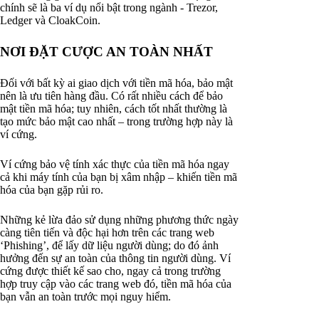
chính sẽ là ba ví dụ nổi bật trong ngành - Trezor,
Ledger và CloakCoin.
NƠI ĐẶT CƯỢC AN TOÀN NHẤT
Đối với bất kỳ ai giao dịch với tiền mã hóa, bảo mật
nên là ưu tiên hàng đầu. Có rất nhiều cách để bảo
mật tiền mã hóa; tuy nhiên, cách tốt nhất thường là
tạo mức bảo mật cao nhất – trong trường hợp này là
ví cứng.
Ví cứng bảo vệ tính xác thực của tiền mã hóa ngay
cả khi máy tính của bạn bị xâm nhập – khiến tiền mã
hóa của bạn gặp rủi ro.
Những kẻ lừa đảo sử dụng những phương thức ngày
càng tiên tiến và độc hại hơn trên các trang web
‘Phishing’, để lấy dữ liệu người dùng; do đó ảnh
hưởng đến sự an toàn của thông tin người dùng. Ví
cứng được thiết kế sao cho, ngay cả trong trường
hợp truy cập vào các trang web đó, tiền mã hóa của
bạn vẫn an toàn trước mọi nguy hiểm.