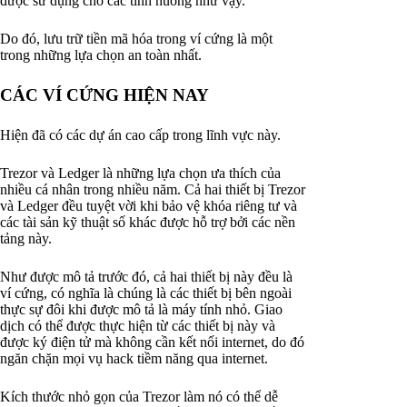
được sử dụng cho các tình huống như vậy.
Do đó, lưu trữ tiền mã hóa trong ví cứng là một
trong những lựa chọn an toàn nhất.
CÁC VÍ CỨNG HIỆN NAY
Hiện đã có các dự án cao cấp trong lĩnh vực này.
Trezor và Ledger là những lựa chọn ưa thích của
nhiều cá nhân trong nhiều năm. Cả hai thiết bị Trezor
và Ledger đều tuyệt vời khi bảo vệ khóa riêng tư và
các tài sản kỹ thuật số khác được hỗ trợ bởi các nền
tảng này.
Như được mô tả trước đó, cả hai thiết bị này đều là
ví cứng, có nghĩa là chúng là các thiết bị bên ngoài
thực sự đôi khi được mô tả là máy tính nhỏ. Giao
dịch có thể được thực hiện từ các thiết bị này và
được ký điện tử mà không cần kết nối internet, do đó
ngăn chặn mọi vụ hack tiềm năng qua internet.
Kích thước nhỏ gọn của Trezor làm nó có thể dễ