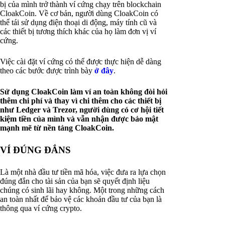
bị của mình trở thành ví cứng chạy trên blockchain
CloakCoin. Về cơ bản, người dùng CloakCoin có
thể tái sử dụng điện thoại di động, máy tính cũ và
các thiết bị tương thích khác của họ làm đơn vị ví
cứng.
Việc cài đặt ví cứng có thể được thực hiện dễ dàng
theo các bước được trình bày
ở đây
.
Sử dụng CloakCoin làm ví an toàn không đòi hỏi
thêm chi phí và thay vì chi thêm cho các thiết bị
như Ledger và Trezor, người dùng có cơ hội tiết
kiệm tiền của mình và vẫn nhận được bảo mật
mạnh mẽ từ nền tảng CloakCoin.
VÍ ĐÚNG ĐẮNS
Là một nhà đầu tư tiền mã hóa, việc đưa ra lựa chọn
đúng đắn cho tài sản của bạn sẽ quyết định liệu
chúng có sinh lãi hay không. Một trong những cách
an toàn nhất để bảo vệ các khoản đầu tư của bạn là
thông qua ví cứng crypto.