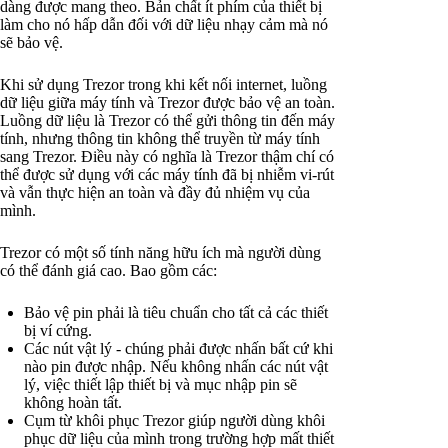
dàng được mang theo. Bản chất ít phím của thiết bị
làm cho nó hấp dẫn đối với dữ liệu nhạy cảm mà nó
sẽ bảo vệ.
Khi sử dụng Trezor trong khi kết nối internet, luồng
dữ liệu giữa máy tính và Trezor được bảo vệ an toàn.
Luồng dữ liệu là Trezor có thể gửi thông tin đến máy
tính, nhưng thông tin không thể truyền từ máy tính
sang Trezor. Điều này có nghĩa là Trezor thậm chí có
thể được sử dụng với các máy tính đã bị nhiễm vi-rút
và vẫn thực hiện an toàn và đầy đủ nhiệm vụ của
mình.
Trezor có một số tính năng hữu ích mà người dùng
có thể đánh giá cao. Bao gồm các:
Bảo vệ pin phải là tiêu chuẩn cho tất cả các thiết
bị ví cứng.
Các nút vật lý - chúng phải được nhấn bất cứ khi
nào pin được nhập. Nếu không nhấn các nút vật
lý, việc thiết lập thiết bị và mục nhập pin sẽ
không hoàn tất.
Cụm từ khôi phục Trezor giúp người dùng khôi
phục dữ liệu của mình trong trường hợp mất thiết