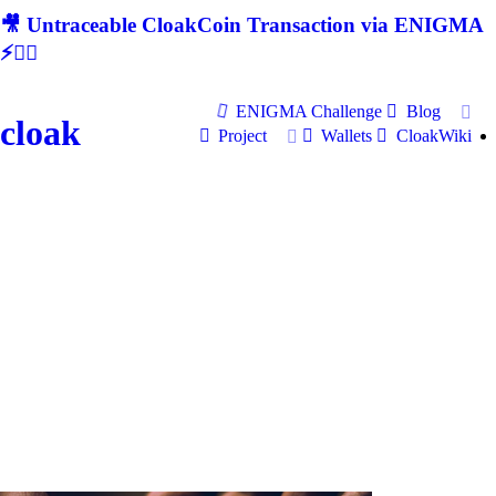
🎥 Untraceable CloakCoin Transaction via ENIGMA
⚡🕵‍♂
ENIGMA Challenge
Blog
cloak
Project
Wallets
CloakWiki