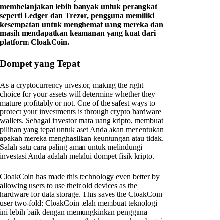
membelanjakan lebih banyak untuk perangkat
seperti Ledger dan Trezor, pengguna memiliki
kesempatan untuk menghemat uang mereka dan
masih mendapatkan keamanan yang kuat dari
platform CloakCoin.
Dompet yang Tepat
As a cryptocurrency investor, making the right
choice for your assets will determine whether they
mature profitably or not. One of the safest ways to
protect your investments is through crypto hardware
wallets. Sebagai investor mata uang kripto, membuat
pilihan yang tepat untuk aset Anda akan menentukan
apakah mereka menghasilkan keuntungan atau tidak.
Salah satu cara paling aman untuk melindungi
investasi Anda adalah melalui dompet fisik kripto.
CloakCoin has made this technology even better by
allowing users to use their old devices as the
hardware for data storage. This saves the CloakCoin
user two-fold: CloakCoin telah membuat teknologi
ini lebih baik dengan memungkinkan pengguna