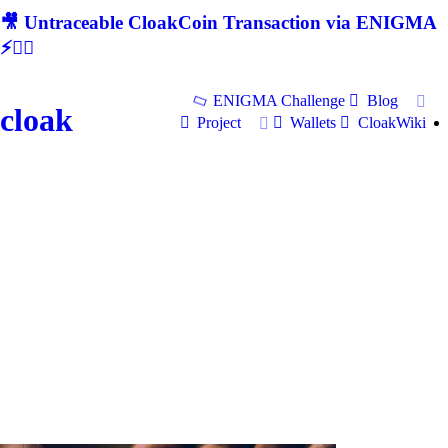
🎥 Untraceable CloakCoin Transaction via ENIGMA
⚡🕵‍♂
ENIGMA Challenge
Blog
cloak
Project
Wallets
CloakWiki