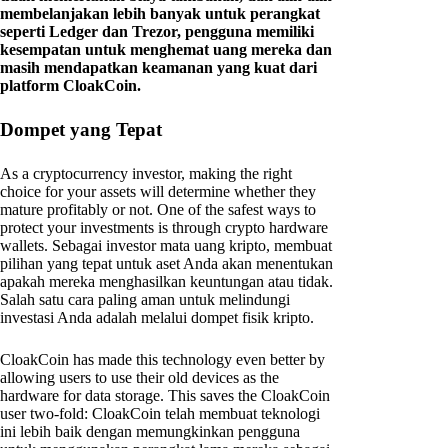
membelanjakan lebih banyak untuk perangkat
seperti Ledger dan Trezor, pengguna memiliki
kesempatan untuk menghemat uang mereka dan
masih mendapatkan keamanan yang kuat dari
platform CloakCoin.
Dompet yang Tepat
As a cryptocurrency investor, making the right
choice for your assets will determine whether they
mature profitably or not. One of the safest ways to
protect your investments is through crypto hardware
wallets. Sebagai investor mata uang kripto, membuat
pilihan yang tepat untuk aset Anda akan menentukan
apakah mereka menghasilkan keuntungan atau tidak.
Salah satu cara paling aman untuk melindungi
investasi Anda adalah melalui dompet fisik kripto.
CloakCoin has made this technology even better by
allowing users to use their old devices as the
hardware for data storage. This saves the CloakCoin
user two-fold: CloakCoin telah membuat teknologi
ini lebih baik dengan memungkinkan pengguna