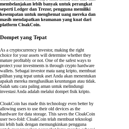
membelanjakan lebih banyak untuk perangkat
seperti Ledger dan Trezor, pengguna memiliki
kesempatan untuk menghemat uang mereka dan
masih mendapatkan keamanan yang kuat dari
platform CloakCoin.
Dompet yang Tepat
As a cryptocurrency investor, making the right
choice for your assets will determine whether they
mature profitably or not. One of the safest ways to
protect your investments is through crypto hardware
wallets. Sebagai investor mata uang kripto, membuat
pilihan yang tepat untuk aset Anda akan menentukan
apakah mereka menghasilkan keuntungan atau tidak.
Salah satu cara paling aman untuk melindungi
investasi Anda adalah melalui dompet fisik kripto.
CloakCoin has made this technology even better by
allowing users to use their old devices as the
hardware for data storage. This saves the CloakCoin
user two-fold: CloakCoin telah membuat teknologi
ini lebih baik dengan memungkinkan pengguna