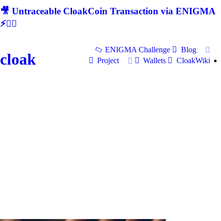
🎥 Untraceable CloakCoin Transaction via ENIGMA
⚡🕵‍♂
ENIGMA Challenge
Blog
cloak
Project
Wallets
CloakWiki