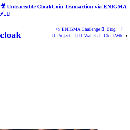
🎥 Untraceable CloakCoin Transaction via ENIGMA
⚡🕵‍♂
ENIGMA Challenge
Blog
cloak
Project
Wallets
CloakWiki