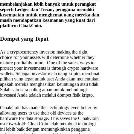
membelanjakan lebih banyak untuk perangkat
seperti Ledger dan Trezor, pengguna memiliki
kesempatan untuk menghemat uang mereka dan
masih mendapatkan keamanan yang kuat dari
platform CloakCoin.
Dompet yang Tepat
As a cryptocurrency investor, making the right
choice for your assets will determine whether they
mature profitably or not. One of the safest ways to
protect your investments is through crypto hardware
wallets. Sebagai investor mata uang kripto, membuat
pilihan yang tepat untuk aset Anda akan menentukan
apakah mereka menghasilkan keuntungan atau tidak.
Salah satu cara paling aman untuk melindungi
investasi Anda adalah melalui dompet fisik kripto.
CloakCoin has made this technology even better by
allowing users to use their old devices as the
hardware for data storage. This saves the CloakCoin
user two-fold: CloakCoin telah membuat teknologi
ini lebih baik dengan memungkinkan pengguna