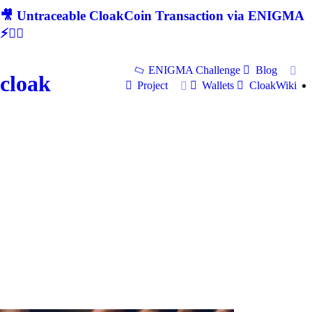
🎥 Untraceable CloakCoin Transaction via ENIGMA
⚡🕵‍♂
ENIGMA Challenge
Blog
cloak
Project
Wallets
CloakWiki