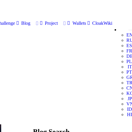
allenge
Blog
Project
Wallets
CloakWiki
E
R
ES
F
D
PL
IT
PT
G
T
C
K
JP
V
ID
HI
Blog Search