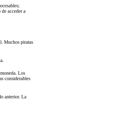
ocesables;
o de acceder a
al. Muchos piratas
a.
tomoneda. Los
as considerables
o anterior. La