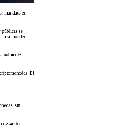
por mandato en
y públicas se
, no se pueden
actualmente
 criptomonedas. El
onedas; sin
 riesgo tus