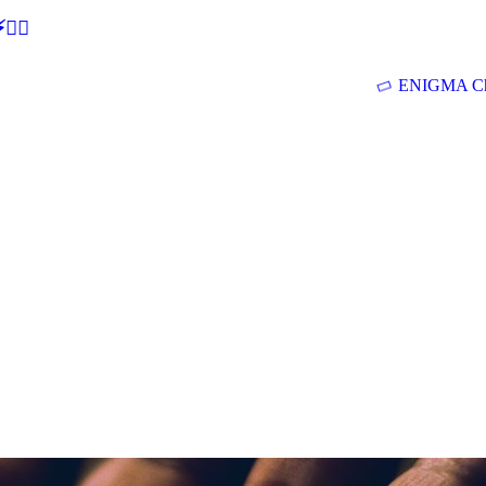
🕵‍♂
ENIGMA Ch