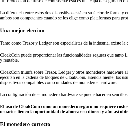
Protección de frase de contraseña: esta es una capa de seguridad opc
La diferencia entre estos dos dispositivos está en su factor de forma y
ambos son competentes cuando se los elige como plataformas para proteg
Una mejor eleccion
Tanto como Trezor y Ledger son especialistas de la industria, existe 
CloakCoin puede proporcionar las funcionalidades seguras que tanto 
y rentable.
CloakCoin triunfa sobre Trezor, Ledger y otros monederos hardware al 
ejecutan en la cadena de bloques de CloakCoin. Esencialmente, los usu
dispositivos compatibles como unidades de monederos hardware.
La configuración de el monedero hardware se puede hacer en sencillos
El uso de CloakCoin como un monedero seguro no requiere costos a
usuarios tienen la oportunidad de ahorrar su dinero y aún así obt
El monedero correcto