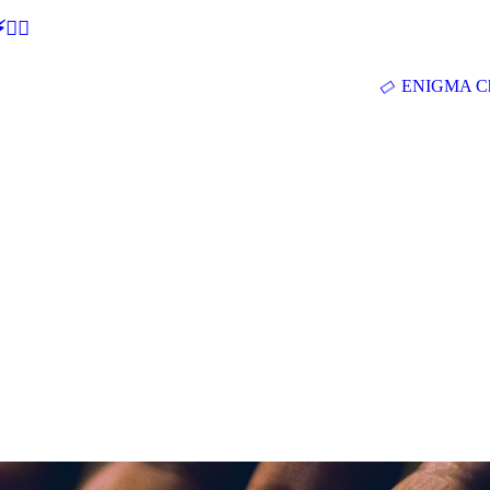
🕵‍♂
ENIGMA Ch