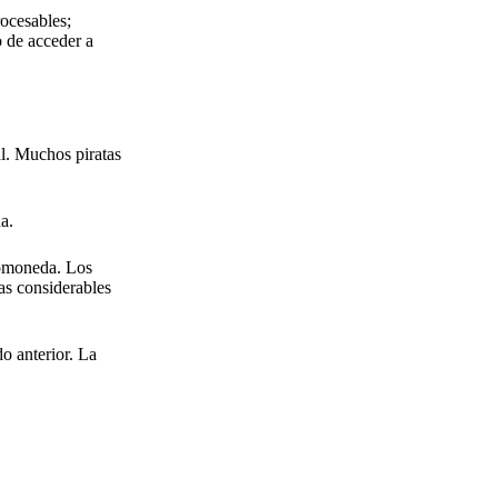
ocesables;
o de acceder a
al. Muchos piratas
a.
tomoneda. Los
as considerables
o anterior. La