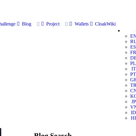
allenge
Blog
Project
Wallets
CloakWiki
E
R
ES
F
D
PL
IT
PT
G
T
C
K
JP
V
ID
HI
Blog Search