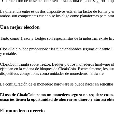
Protección de frase de contraseña: esta es una capa de seguridad opc
La diferencia entre estos dos dispositivos está en su factor de forma y
ambos son competentes cuando se los elige como plataformas para proteg
Una mejor eleccion
Tanto como Trezor y Ledger son especialistas de la industria, existe 
CloakCoin puede proporcionar las funcionalidades seguras que tanto 
y rentable.
CloakCoin triunfa sobre Trezor, Ledger y otros monederos hardware al 
ejecutan en la cadena de bloques de CloakCoin. Esencialmente, los usu
dispositivos compatibles como unidades de monederos hardware.
La configuración de el monedero hardware se puede hacer en sencillos
El uso de CloakCoin como un monedero seguro no requiere costos a
usuarios tienen la oportunidad de ahorrar su dinero y aún así obt
El monedero correcto