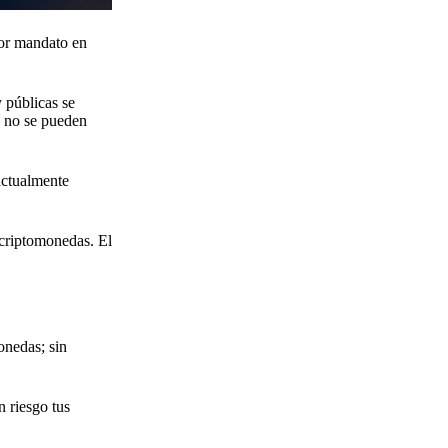
por mandato en
y públicas se
, no se pueden
actualmente
 criptomonedas. El
onedas; sin
 riesgo tus