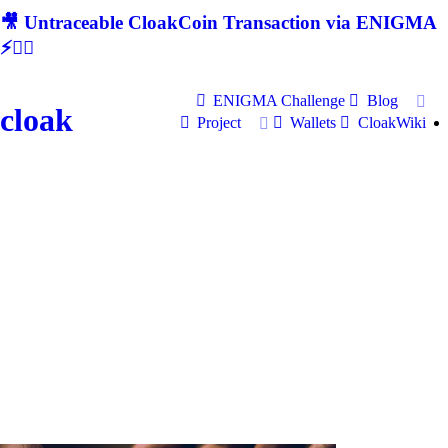
🎥 Untraceable CloakCoin Transaction via ENIGMA
⚡🕵‍♂
ENIGMA Challenge
Blog
cloak
Project
Wallets
CloakWiki