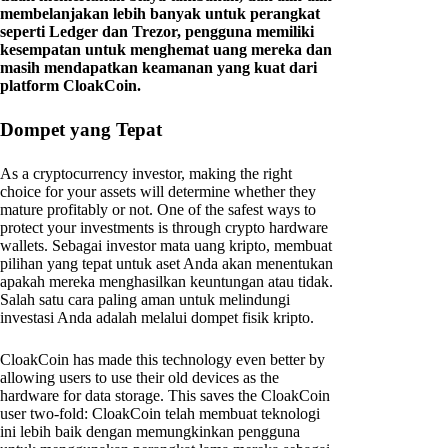
membelanjakan lebih banyak untuk perangkat
seperti Ledger dan Trezor, pengguna memiliki
kesempatan untuk menghemat uang mereka dan
masih mendapatkan keamanan yang kuat dari
platform CloakCoin.
Dompet yang Tepat
As a cryptocurrency investor, making the right
choice for your assets will determine whether they
mature profitably or not. One of the safest ways to
protect your investments is through crypto hardware
wallets. Sebagai investor mata uang kripto, membuat
pilihan yang tepat untuk aset Anda akan menentukan
apakah mereka menghasilkan keuntungan atau tidak.
Salah satu cara paling aman untuk melindungi
investasi Anda adalah melalui dompet fisik kripto.
CloakCoin has made this technology even better by
allowing users to use their old devices as the
hardware for data storage. This saves the CloakCoin
user two-fold: CloakCoin telah membuat teknologi
ini lebih baik dengan memungkinkan pengguna