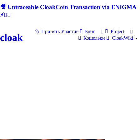
🎥 Untraceable CloakCoin Transaction via ENIGMA
⚡🕵‍♂
Принять Участие
Блог
Project
cloak
Кошельки
CloakWiki