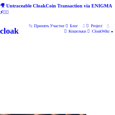
🎥 Untraceable CloakCoin Transaction via ENIGMA
⚡🕵‍♂
Принять Участие
Блог
Project
cloak
Кошельки
CloakWiki