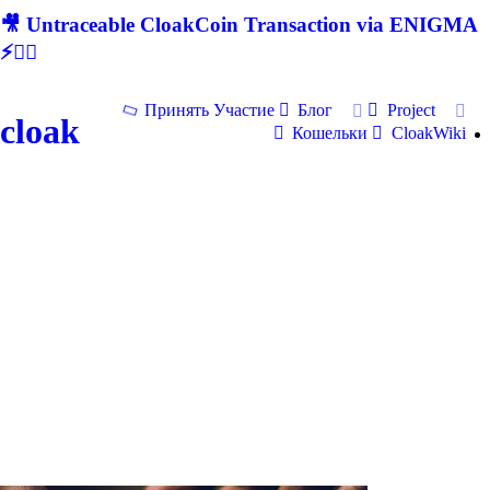
🎥 Untraceable CloakCoin Transaction via ENIGMA
⚡🕵‍♂
Принять Участие
Блог
Project
cloak
Кошельки
CloakWiki