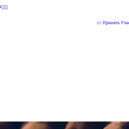
🕵‍♂
Принять Уча