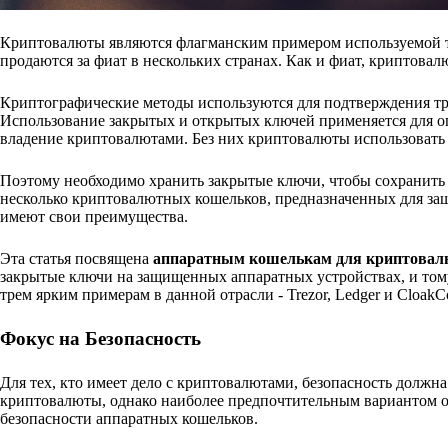
Криптовалюты являются флагманским примером используемой те
продаются за фиат в нескольких странах. Как и фиат, криптов
Криптографические методы используются для подтверждения тра
Использование закрытых и открытых ключей применяется для о
владение криптовалютами. Без них криптовалюты использовать
Поэтому необходимо хранить закрытые ключи, чтобы сохранить 
несколько криптовалютных кошельков, предназначенных для за
имеют свои преимущества.
Эта статья посвящена
аппаратным кошелькам для криптовал
закрытые ключи на защищенных аппаратных устройствах, и тому
трем ярким примерам в данной отрасли - Trezor, Ledger и CloakC
Фокус на Безопасность
Для тех, кто имеет дело с криптовалютами, безопасность должн
криптовалюты, однако наиболее предпочтительным вариантом о
безопасности аппаратных кошельков.