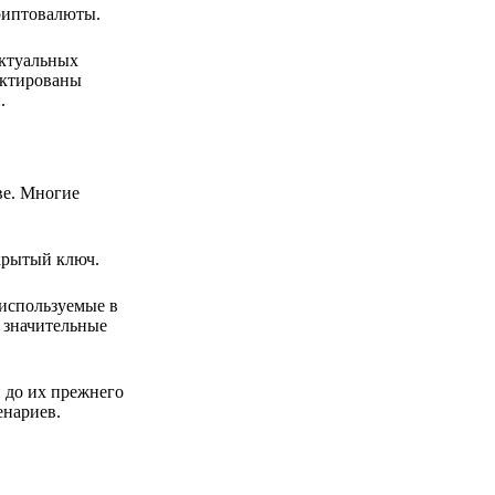
риптовалюты.
актуальных
ектированы
.
ве. Многие
акрытый ключ.
используемые в
 значительные
 до их прежнего
енариев.