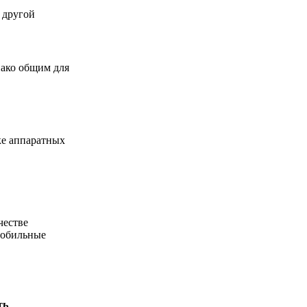
 другой
нако общим для
ке аппаратных
честве
мобильные
ть