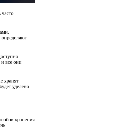
 часто
ами.
, определяют
доступно
 и все они
е хранят
будет уделено
особов хранения
ень