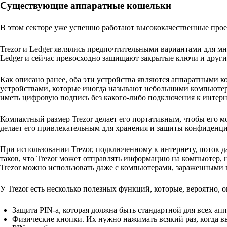
Существующие аппаратные кошельки
В этом секторе уже успешно работают высококачественные прое
Trezor и Ledger являлись предпочтительными вариантами для мно
Ledger и сейчас превосходно защищают закрытые ключи и друг
Как описано ранее, оба эти устройства являются аппаратными к
устройствами, которые иногда называют небольшими компьютера
иметь цифровую подпись без какого-либо подключения к интерн
Компактный размер Trezor делает его портативным, чтобы его 
делает его привлекательным для хранения и защиты конфиденц
При использовании Trezor, подключенному к интернету, поток 
таков, что Trezor может отправлять информацию на компьютер, н
Trezor можно использовать даже с компьютерами, зараженными 
У Trezor есть несколько полезных функций, которые, вероятно, 
Защита PIN-a, которая должна быть стандартной для всех ап
Физические кнопки. Их нужно нажимать всякий раз, когда вв