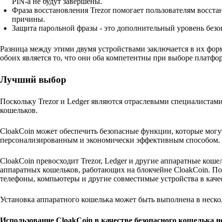
PIN-а не будут завершены.
Фраза восстановления Trezor помогает пользователям восста
причины.
Защита парольной фразы - это дополнительный уровень безоп
Разница между этими двумя устройствами заключается в их фор
обоих является то, что они оба компетентны при выборе платфо
Лучший выбор
Поскольку Trezor и Ledger являются отраслевыми специалистами
кошельков.
CloakCoin может обеспечить безопасные функции, которые могут 
персонализированным и экономически эффективным способом.
CloakCoin превосходит Trezor, Ledger и другие аппаратные коше
аппаратных кошельков, работающих на блокчейне CloakCoin. По 
телефоны, компьютеры и другие совместимые устройства в каче
Установка аппаратного кошелька может быть выполнена в неско
Использование CloakCoin в качестве безопасного кошелька не