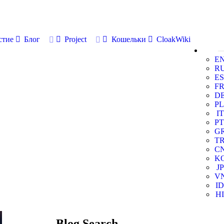
стие
Блог
Project
Кошельки
CloakWiki
E
R
ES
F
D
PL
IT
PT
G
T
C
K
JP
V
ID
HI
Blog Search