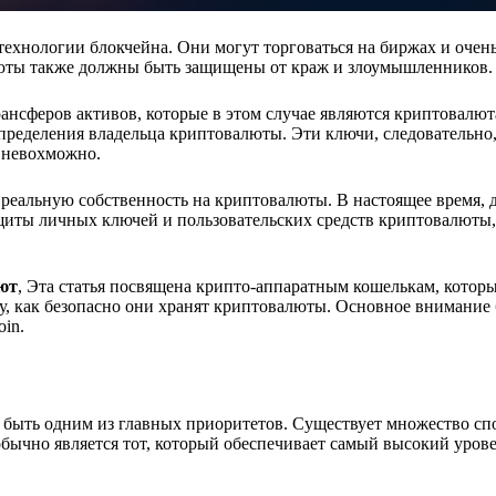
хнологии блокчейна. Они могут торговаться на биржах и очень
алюты также должны быть защищены от краж и злоумышленников.
нсферов активов, которые в этом случае являются криптовалют
пределения владельца криптовалюты. Эти ключи, следовательно
 невохможно.
реальную собственность на криптовалюты. В настоящее время, 
щиты личных ключей и пользовательских средств криптовалюты,
ют
, Эта статья посвящена крипто-аппаратным кошелькам, которы
, как безопасно они хранят криптовалюты. Основное внимание 
oin.
а быть одним из главных приоритетов. Существует множество сп
бычно является тот, который обеспечивает самый высокий уров