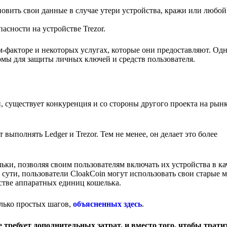
новить свои данные в случае утери устройства, кражи или любой
асности на устройстве Trezor.
м-факторе и некоторых услугах, которые они предоставляют. Од
рмы для защиты личных ключей и средств пользователя.
, существует конкуренция и со стороны другого проекта на рын
выполнять Ledger и Trezor. Тем не менее, он делает это более
льки, позволяя своим пользователям включать их устройства в ка
сути, пользователи CloakCoin могут использовать свои старые 
стве аппаратных единиц кошелька.
лько простых шагов,
объясненных здесь
.
 требует дополнительных затрат, и вместо того, чтобы трати