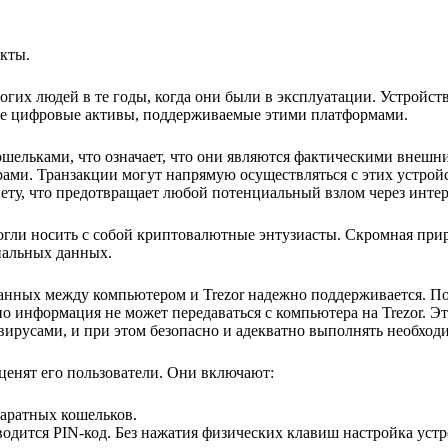
кты.
гих людей в те годы, когда они были в эксплуатации. Устройств
ие цифровые активы, поддерживаемые этими платформами.
ошельками, что означает, что они являются фактическими внешн
ми. Транзакции могут напрямую осуществляться с этих устройс
ету, что предотвращает любой потенциальный взлом через интер
могли носить с собой криптовалютные энтузиасты. Скромная при
иальных данных.
данных между компьютером и Trezor надежно поддерживается. П
о информация не может передаваться с компьютера на Trezor. Это
вирусами, и при этом безопасно и адекватно выполнять необход
оценят его пользователи. Они включают:
паратных кошельков.
одится PIN-код. Без нажатия физических клавиш настройка устр