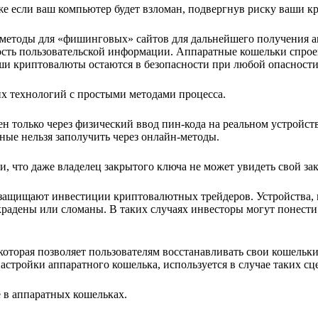
 если ваш компьютер будет взломан, подвергнув риску ваши к
методы для «фишинговых» сайтов для дальнейшего получения 
ность пользовательской информации. Аппаратные кошельки спро
ваши криптовалюты остаются в безопасности при любой опасности
х технологий с простыми методами процесса.
н только через физический ввод пин-кода на реальном устройст
ные нельзя заполучить через онлайн-методы.
и, что даже владелец закрытого ключа не может увидеть свой з
защищают инвестиции криптовалютных трейдеров. Устройства, 
крадены или сломаны. В таких случаях инвесторы могут понести
торая позволяет пользователям восстанавливать свои кошельки
настройки аппаратного кошелька, используется в случае таких сц
 в аппаратных кошельках.