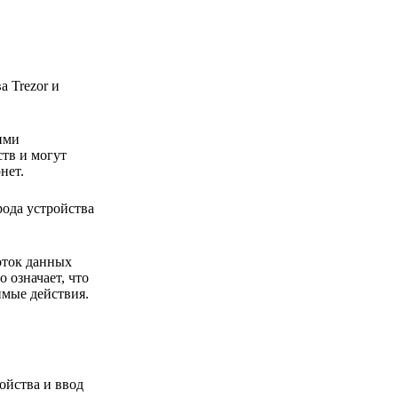
а Trezor и
ими
тв и могут
нет.
рода устройства
оток данных
 означает, что
имые действия.
ойства и ввод