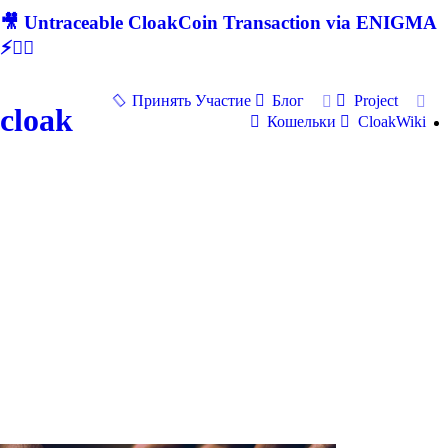
🎥 Untraceable CloakCoin Transaction via ENIGMA
⚡🕵‍♂
Принять Участие
Блог
Project
cloak
Кошельки
CloakWiki