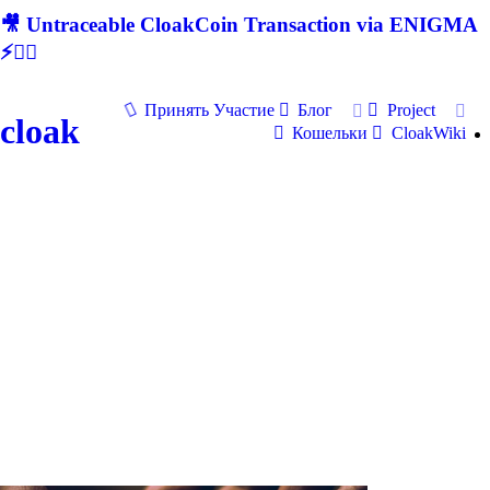
🎥 Untraceable CloakCoin Transaction via ENIGMA
⚡🕵‍♂
Принять Участие
Блог
Project
cloak
Кошельки
CloakWiki