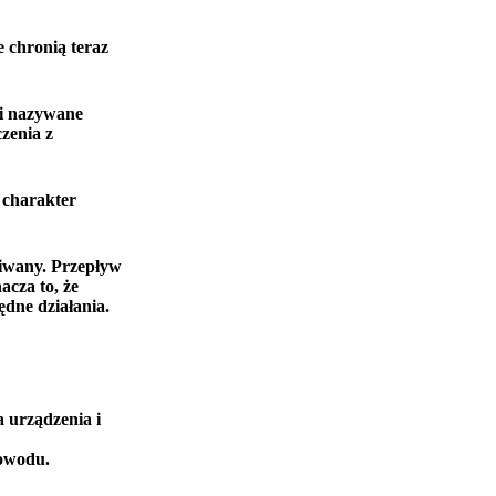
e chronią teraz
mi nazywane
zenia z
 charakter
giwany. Przepływ
acza to, że
dne działania.
 urządzenia i
powodu.