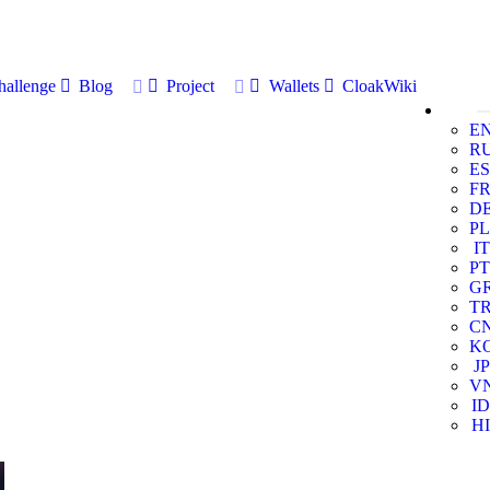
allenge
Blog
Project
Wallets
CloakWiki
E
R
ES
F
D
PL
IT
PT
G
T
C
K
JP
V
ID
HI