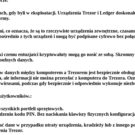
rze.
ach, gdy byli w eksploatacji. Urządzenia Trezor i Ledger doskonal
ormy.
i, co oznacza, że ​​są to rzeczywiste urządzenia zewnętrzne, czasa
rednio z tych urządzeń i mogą być podpisane cyfrowo bez połąc
ęki czemu entuzjaści kryptowaluty mogą go nosić ze sobą. Skromny
poufnych danych.
ływ danych między komputerem a Trezorem jest bezpiecznie obsłu
, ale informacji nie można przesyłać z komputera do Trezora. Ozn
rusami, podczas gdy bezpiecznie i odpowiednio wykonuje niezbę
 użytkowników.:
zystkich portfeli sprzętowych.
zeniu kodu PIN. Bez naciskania klawiszy fizycznych konfiguracja
 dane w przypadku utraty urządzenia, kradzieży lub z innego 
nia Trezor.