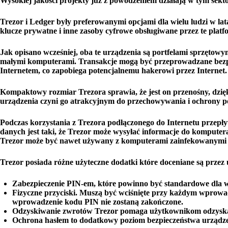
Wysokiej jakości projekty już z powodzeniem działają w tym sekto
Trezor i Ledger były preferowanymi opcjami dla wielu ludzi w lat
klucze prywatne i inne zasoby cyfrowe obsługiwane przez te platf
Jak opisano wcześniej, oba te urządzenia są portfelami sprzętowym
małymi komputerami. Transakcje mogą być przeprowadzane bezpoś
Internetem, co zapobiega potencjalnemu hakerowi przez Internet.
Kompaktowy rozmiar Trezora sprawia, że ​​jest on przenośny, dzi
urządzenia czyni go atrakcyjnym do przechowywania i ochrony 
Podczas korzystania z Trezora podłączonego do Internetu przep
danych jest taki, że Trezor może wysyłać informacje do komputera
Trezor może być nawet używany z komputerami zainfekowanymi wi
Trezor posiada różne użyteczne dodatki które doceniane są przez
Zabezpieczenie PIN-em, które powinno być standardowe dla ws
Fizyczne przyciski. Muszą być wciśnięte przy każdym wprowad
wprowadzenie kodu PIN nie zostaną zakończone.
Odzyskiwanie zwrotów Trezor pomaga użytkownikom odzyskać
Ochrona hasłem to dodatkowy poziom bezpieczeństwa urządze