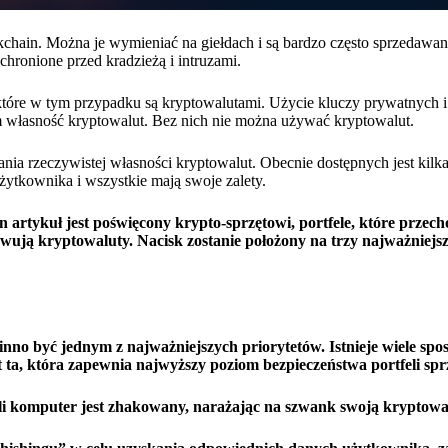
chain. Można je wymieniać na giełdach i są bardzo często sprzedawa
hronione przed kradzieżą i intruzami.
które w tym przypadku są kryptowalutami. Użycie kluczy prywatnych i
tem własność kryptowalut. Bez nich nie można używać kryptowalut.
a rzeczywistej własności kryptowalut. Obecnie dostępnych jest kilka 
żytkownika i wszystkie mają swoje zalety.
en artykuł jest poświęcony krypto-sprzętowi, portfele, które przec
wują kryptowaluty. Nacisk zostanie położony na trzy najważniejs
inno być jednym z najważniejszych priorytetów. Istnieje wiele sp
t ta, która zapewnia najwyższy poziom bezpieczeństwa portfeli sp
śli komputer jest zhakowany, narażając na szwank swoją kryptowa