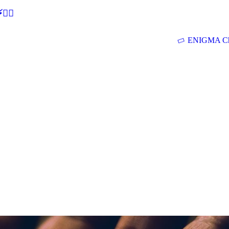
🕵‍♂
ENIGMA Ch