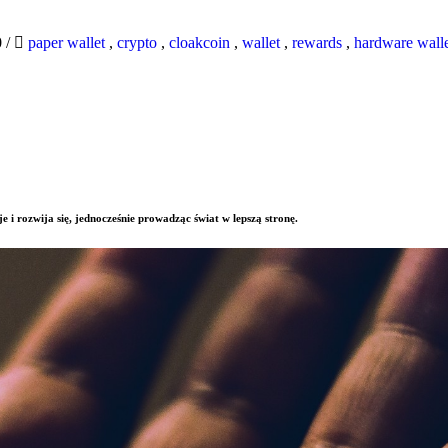
0
/
paper wallet
,
crypto
,
cloakcoin
,
wallet
,
rewards
,
hardware wall
e i rozwija się, jednocześnie prowadząc świat w lepszą stronę.