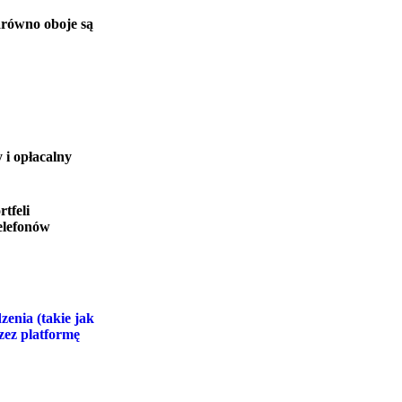
arówno oboje są
 i opłacalny
tfeli
elefonów
enia (takie jak
zez platformę