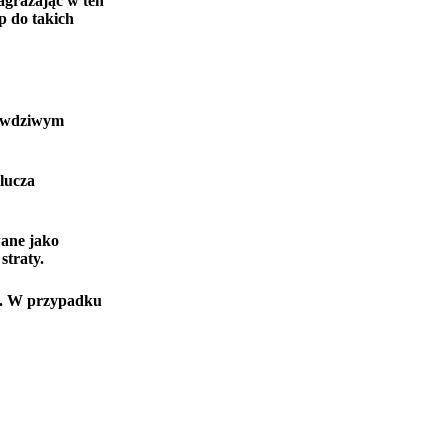
agrażając w ten
p do takich
rawdziwym
lucza
wane jako
straty.
nu. W przypadku