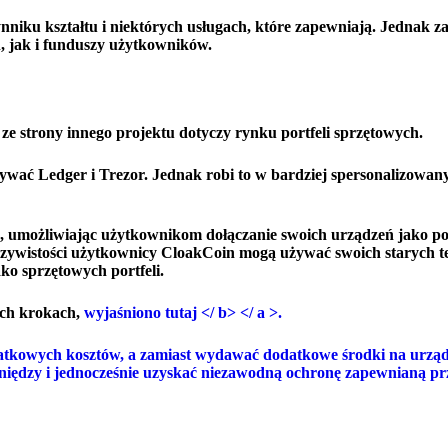
niku kształtu i niektórych usługach, które zapewniają. Jednak z
 jak i funduszy użytkowników.
ze strony innego projektu dotyczy rynku portfeli sprzętowych.
ać Ledger i Trezor. Jednak robi to w bardziej spersonalizowany
, umożliwiając użytkownikom dołączanie swoich urządzeń jako por
zywistości użytkownicy CloakCoin mogą używać swoich starych t
o sprzętowych portfeli.
ych krokach,
wyjaśniono tutaj </ b> </ a >.
tkowych kosztów, a zamiast wydawać dodatkowe środki na urządz
eniędzy i jednocześnie uzyskać niezawodną ochronę zapewnianą pr