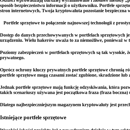
Oszuści wprowadzają bardziej wyrafinowane i złośliwe metody „
sposób bezpieczeństwu informacji o użytkowniku. Portfele sprzęto
stron internetowych, Twoja kryptowaluta pozostanie bezpieczna w
Portfele sprzętowe to połączenie najnowszej technologii z pros
Dostęp do danych przechowywanych w portfelach sprzętowych je
urządzeniu. Wielu hakerów uważa to za niemożliwe, ponieważ w
Poziomy zabezpieczeń w portfelach sprzętowych są tak wysokie, ż
prywatnego.
Oprócz ochrony kluczy prywatnych portfele sprzętowe chronią r
portfele sprzętowe mogą czasami zostać zgubione, skradzione lub
Jednak portfele sprzętowe mają funkcję odzyskiwania, która po
takich scenariuszy używana jest początkowa fraza (fraza boczna
Dlatego najbezpieczniejszym magazynem kryptowaluty jest przec
Istniejące portfele sprzętowe