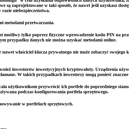
phishingu” w celu uzyskania odpowiednich danych użytkownika, z
we są zaprojektowane w taki sposób, że nawet jeśli uzyskasz dostę
 razie niebezpieczeństwa.
tymi metodami przetwarzania.
st możliwy tylko poprzez fizyczne wprowadzenie kodu PIN na p
 tym przypadku danych nie można uzyskać metodami online.
e nawet właściciel klucza prywatnego nie może zobaczyć swojego k
ównież inwestorów inwestycyjnych kryptowaluty. Urządzenia uży
 złamane. W takich przypadkach inwestorzy mogą ponieść znaczne 
zwala użytkownikom przywrócić ich portfele do poprzedniego sta
) używana podczas konfigurowania portfela sprzętowego.
howywanie w portfelach sprzętowych.