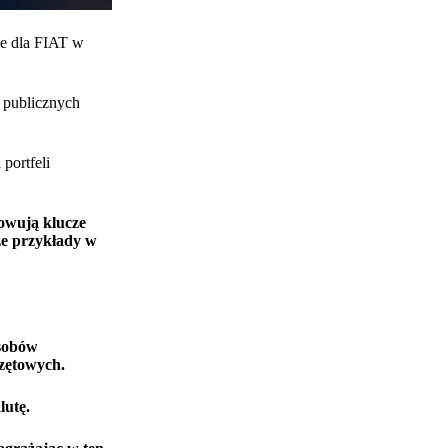
ne dla FIAT w
 publicznych
portfeli
howują klucze
ze przykłady w
osobów
rzętowych.
lutę.