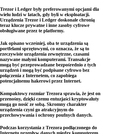
Trezor i Ledger były preferowanymi opcjami dla
wielu ludzi w latach, gdy byli w eksploatacji.
Urządzenia Trezor i Ledger doskonale chronią
teraz klucze prywatne i inne zasoby cyfrowe
obsługiwane przez te platformy.
Jak opisano wcześniej, oba te urządzenia są
portfelami sprzętowymi, co oznacza, że ​​są to
rzeczywiste urządzenia zewnętrzne, czasami
nazywane małymi komputerami. Transakcje
mogą być przeprowadzane bezpośrednio z tych
urządzeń i mogą być podpisane cyfrowo bez
połączenia z Internetem, co zapobiega
potencjalnemu hakerowi przez Internet.
Kompaktowy rozmiar Trezora sprawia, że ​​jest on
przenośny, dzięki czemu entuzjaści kryptowaluty
mogą go nosić ze sobą. Skromny charakter
urządzenia czyni go atrakcyjnym do
przechowywania i ochrony poufnych danych.
Podczas korzystania z Trezora podłączonego do
Internetu przepływ danych między komputerem