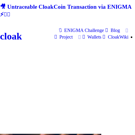
🎥 Untraceable CloakCoin Transaction via ENIGMA
⚡🕵‍♂
ENIGMA Challenge
Blog
cloak
Project
Wallets
CloakWiki