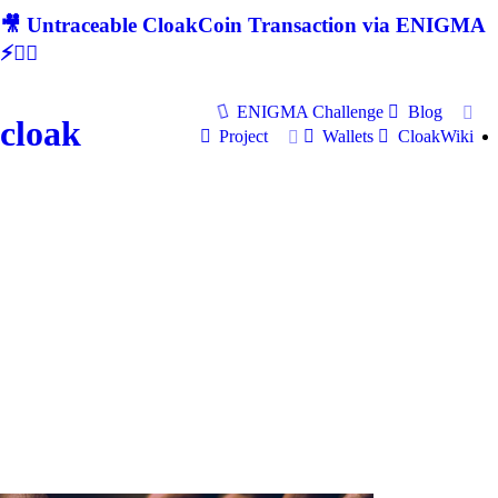
🎥 Untraceable CloakCoin Transaction via ENIGMA
⚡🕵‍♂
ENIGMA Challenge
Blog
cloak
Project
Wallets
CloakWiki