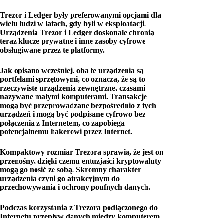
Trezor i Ledger były preferowanymi opcjami dla
wielu ludzi w latach, gdy byli w eksploatacji.
Urządzenia Trezor i Ledger doskonale chronią
teraz klucze prywatne i inne zasoby cyfrowe
obsługiwane przez te platformy.
Jak opisano wcześniej, oba te urządzenia są
portfelami sprzętowymi, co oznacza, że ​​są to
rzeczywiste urządzenia zewnętrzne, czasami
nazywane małymi komputerami. Transakcje
mogą być przeprowadzane bezpośrednio z tych
urządzeń i mogą być podpisane cyfrowo bez
połączenia z Internetem, co zapobiega
potencjalnemu hakerowi przez Internet.
Kompaktowy rozmiar Trezora sprawia, że ​​jest on
przenośny, dzięki czemu entuzjaści kryptowaluty
mogą go nosić ze sobą. Skromny charakter
urządzenia czyni go atrakcyjnym do
przechowywania i ochrony poufnych danych.
Podczas korzystania z Trezora podłączonego do
Internetu przepływ danych między komputerem