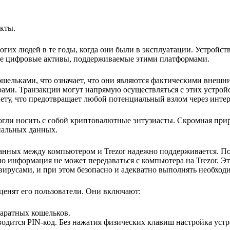
кты.
гих людей в те годы, когда они были в эксплуатации. Устройств
ие цифровые активы, поддерживаемые этими платформами.
ошельками, что означает, что они являются фактическими внешн
ми. Транзакции могут напрямую осуществляться с этих устройс
ету, что предотвращает любой потенциальный взлом через интер
могли носить с собой криптовалютные энтузиасты. Скромная при
иальных данных.
данных между компьютером и Trezor надежно поддерживается. П
о информация не может передаваться с компьютера на Trezor. Это
вирусами, и при этом безопасно и адекватно выполнять необход
оценят его пользователи. Они включают:
паратных кошельков.
одится PIN-код. Без нажатия физических клавиш настройка устр