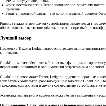
PIN-а не будут завершены.
Фраза восстановления Trezor помогает пользователям восста
причины.
Защита парольной фразы - это дополнительный уровень безоп
Разница между этими двумя устройствами заключается в их фор
обоих является то, что они оба компетентны при выборе платфо
Лучший выбор
Поскольку Trezor и Ledger являются отраслевыми специалистами
кошельков.
CloakCoin может обеспечить безопасные функции, которые могут 
персонализированным и экономически эффективным способом.
CloakCoin превосходит Trezor, Ledger и другие аппаратные коше
аппаратных кошельков, работающих на блокчейне CloakCoin. По 
телефоны, компьютеры и другие совместимые устройства в каче
Установка аппаратного кошелька может быть выполнена в неско
Использование CloakCoin в качестве безопасного кошелька не