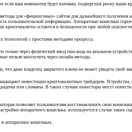
 если ваш компьютер будет взломан, подвергнув риску ваши к
методы для «фишинговых» сайтов для дальнейшего получения 
ность пользовательской информации. Аппаратные кошельки спро
ваши криптовалюты остаются в безопасности при любой опасности
х технологий с простыми методами процесса.
н только через физический ввод пин-кода на реальном устройст
ные нельзя заполучить через онлайн-методы.
и, что даже владелец закрытого ключа не может увидеть свой з
защищают инвестиции криптовалютных трейдеров. Устройства, 
крадены или сломаны. В таких случаях инвесторы могут понести
торая позволяет пользователям восстанавливать свои кошельки
настройки аппаратного кошелька, используется в случае таких сц
 в аппаратных кошельках.