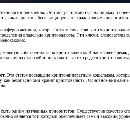
хнологии блокчейна. Они могут торговаться на биржах и очень
алюты также должны быть защищены от краж и злоумышленников.
нсферов активов, которые в этом случае являются криптовалют
пределения владельца криптовалюты. Эти ключи, следовательно
 невохможно.
реальную собственность на криптовалюты. В настоящее время, 
щиты личных ключей и пользовательских средств криптовалюты,
ют
, Эта статья посвящена крипто-аппаратным кошелькам, которы
, как безопасно они хранят криптовалюты. Основное внимание 
oin.
а быть одним из главных приоритетов. Существует множество сп
бычно является тот, который обеспечивает самый высокий уров