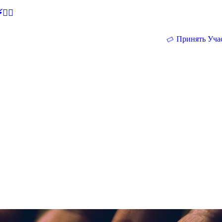
🕵‍♂
Принять Уча