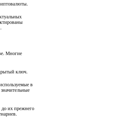
риптовалюты.
актуальных
ектированы
.
ве. Многие
акрытый ключ.
используемые в
 значительные
 до их прежнего
енариев.