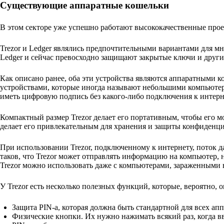
Существующие аппаратные кошельки
В этом секторе уже успешно работают высококачественные прое
Trezor и Ledger являлись предпочтительными вариантами для мно
Ledger и сейчас превосходно защищают закрытые ключи и друг
Как описано ранее, оба эти устройства являются аппаратными к
устройствами, которые иногда называют небольшими компьютера
иметь цифровую подпись без какого-либо подключения к интерн
Компактный размер Trezor делает его портативным, чтобы его 
делает его привлекательным для хранения и защиты конфиденц
При использовании Trezor, подключенному к интернету, поток 
таков, что Trezor может отправлять информацию на компьютер, н
Trezor можно использовать даже с компьютерами, зараженными 
У Trezor есть несколько полезных функций, которые, вероятно, 
Защита PIN-a, которая должна быть стандартной для всех ап
Физические кнопки. Их нужно нажимать всякий раз, когда вв