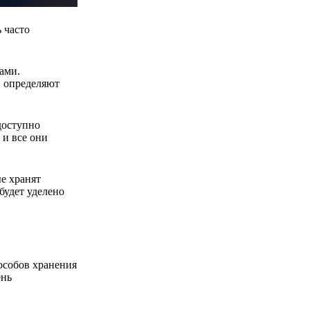
 часто
ами.
, определяют
доступно
 и все они
е хранят
будет уделено
особов хранения
ень