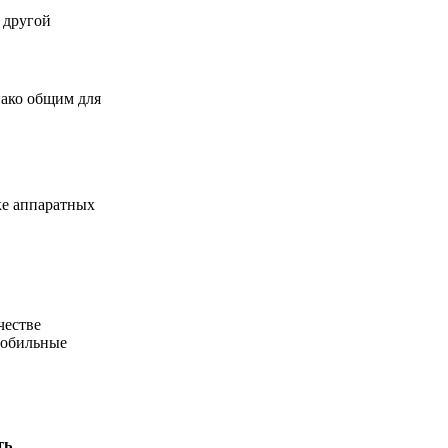
 другой
нако общим для
ке аппаратных
честве
мобильные
ть