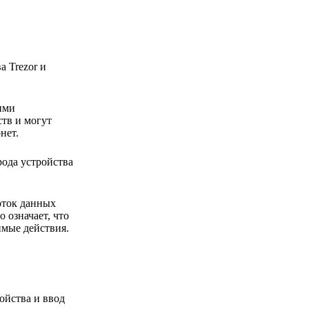
а Trezor и
ими
тв и могут
нет.
рода устройства
оток данных
 означает, что
имые действия.
ойства и ввод