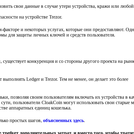
новить свои данные в случае утери устройства, кражи или любой
асности на устройстве Trezor.
м-факторе и некоторых услугах, которые они предоставляют. Од
рмы для защиты личных ключей и средств пользователя.
, существует конкуренция и со стороны другого проекта на рын
выполнять Ledger и Trezor. Тем не менее, он делает это более
льки, позволяя своим пользователям включать их устройства в ка
сути, пользователи CloakCoin могут использовать свои старые 
стве аппаратных единиц кошелька.
лько простых шагов,
объясненных здесь
.
 требует дополнительных затрат, и вместо того, чтобы трати