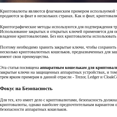
Криптовалюты являются флагманским примером используемой те
продаются за фиат в нескольких странах. Как и фиат, криптов
Криптографические методы используются для подтверждения тра
Использование закрытых и открытых ключей применяется для о
владение криптовалютами. Без них криптовалюты использовать
Поэтому необходимо хранить закрытые ключи, чтобы сохранить 
несколько криптовалютных кошельков, предназначенных для за
имеют свои преимущества.
Эта статья посвящена
аппаратным кошелькам для криптовал
закрытые ключи на защищенных аппаратных устройствах, и тому
трем ярким примерам в данной отрасли - Trezor, Ledger и CloakC
Фокус на Безопасность
Для тех, кто имеет дело с криптовалютами, безопасность должн
криптовалюты, однако наиболее предпочтительным вариантом о
безопасности аппаратных кошельков.