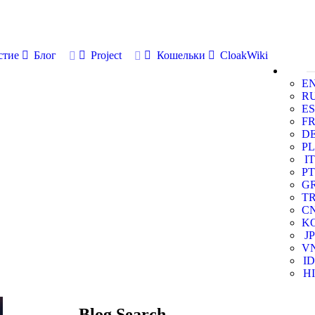
стие
Блог
Project
Кошельки
CloakWiki
E
R
ES
F
D
PL
IT
PT
G
T
C
K
JP
V
ID
HI
Blog Search