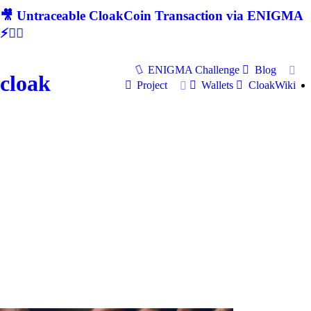
🎥 Untraceable CloakCoin Transaction via ENIGMA
⚡🕵‍♂
ENIGMA Challenge
Blog
cloak
Project
Wallets
CloakWiki