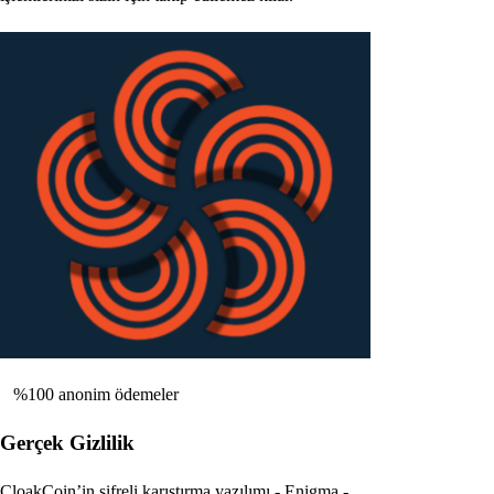
%100 anonim ödemeler
Gerçek Gizlilik
CloakCoin’in şifreli karıştırma yazılımı - Enigma -