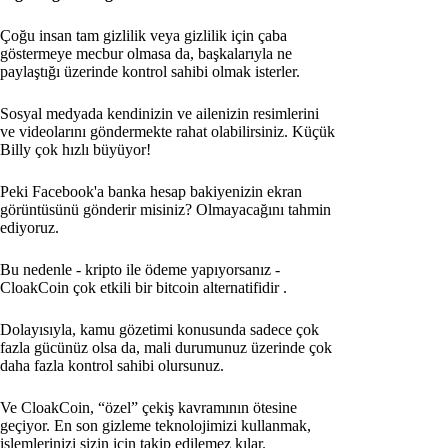
Çoğu insan tam gizlilik veya gizlilik için çaba
göstermeye mecbur olmasa da, başkalarıyla ne
paylaştığı üzerinde kontrol sahibi olmak isterler.
Sosyal medyada kendinizin ve ailenizin resimlerini
ve videolarını göndermekte rahat olabilirsiniz. Küçük
Billy çok hızlı büyüyor!
Peki Facebook'a banka hesap bakiyenizin ekran
görüntüsünü gönderir misiniz? Olmayacağını tahmin
ediyoruz.
Bu nedenle - kripto ile ödeme yapıyorsanız -
CloakCoin çok etkili bir bitcoin alternatifidir
.
Dolayısıyla, kamu gözetimi konusunda sadece çok
fazla gücünüz olsa da, mali durumunuz üzerinde çok
daha fazla kontrol sahibi olursunuz.
Ve CloakCoin, “özel” çekiş kavramının ötesine
geçiyor. En son gizleme teknolojimizi kullanmak,
işlemlerinizi sizin için takip edilemez kılar.