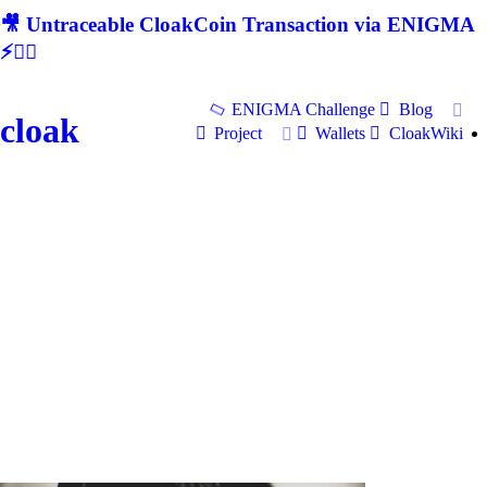
🎥 Untraceable CloakCoin Transaction via ENIGMA
⚡🕵‍♂
ENIGMA Challenge
Blog
cloak
Project
Wallets
CloakWiki