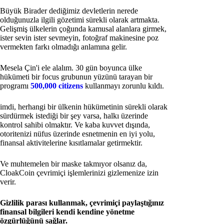
Büyük Birader dediğimiz devletlerin nerede
olduğunuzla ilgili gözetimi sürekli olarak artmakta.
Gelişmiş ülkelerin çoğunda kamusal alanlara girmek,
ister sevin ister sevmeyin, fotoğraf makinesine poz
vermekten farkı olmadığı anlamına gelir.
Mesela Çin'i ele alalım. 30 gün boyunca ülke
hükümeti bir focus grubunun yüzünü tarayan bir
programı
500,000 citizens
kullanmayı zorunlu kıldı.
imdi, herhangi bir ülkenin hükümetinin sürekli olarak
sürdürmek istediği bir şey varsa, halkı üzerinde
kontrol sahibi olmaktır. Ve kaba kuvvet dışında,
otoritenizi nüfus üzerinde esnetmenin en iyi yolu,
finansal aktivitelerine kısıtlamalar getirmektir.
Ve muhtemelen bir maske takmıyor olsanız da,
CloakCoin çevrimiçi işlemlerinizi gizlemenize izin
verir.
Gizlilik parası kullanmak, çevrimiçi paylaştığınız
finansal bilgileri kendi kendine yönetme
özgürlüğünü sağlar.