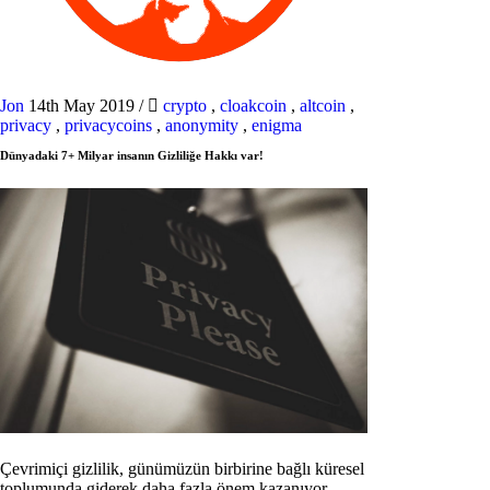
Jon
14th May 2019
/
crypto
,
cloakcoin
,
altcoin
,
privacy
,
privacycoins
,
anonymity
,
enigma
Dünyadaki 7+ Milyar insanın Gizliliğe Hakkı var!
Çevrimiçi gizlilik, günümüzün birbirine bağlı küresel
toplumunda giderek daha fazla önem kazanıyor.