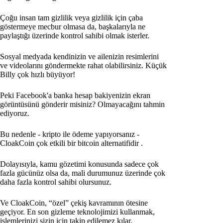
Çoğu insan tam gizlilik veya gizlilik için çaba
göstermeye mecbur olmasa da, başkalarıyla ne
paylaştığı üzerinde kontrol sahibi olmak isterler.
Sosyal medyada kendinizin ve ailenizin resimlerini
ve videolarını göndermekte rahat olabilirsiniz. Küçük
Billy çok hızlı büyüyor!
Peki Facebook'a banka hesap bakiyenizin ekran
görüntüsünü gönderir misiniz? Olmayacağını tahmin
ediyoruz.
Bu nedenle - kripto ile ödeme yapıyorsanız -
CloakCoin çok etkili bir bitcoin alternatifidir
.
Dolayısıyla, kamu gözetimi konusunda sadece çok
fazla gücünüz olsa da, mali durumunuz üzerinde çok
daha fazla kontrol sahibi olursunuz.
Ve CloakCoin, “özel” çekiş kavramının ötesine
geçiyor. En son gizleme teknolojimizi kullanmak,
işlemlerinizi sizin için takip edilemez kılar.