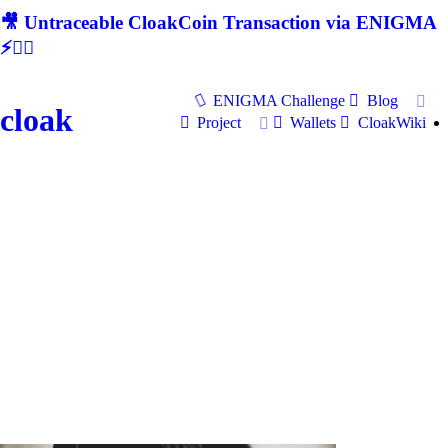
🎥 Untraceable CloakCoin Transaction via ENIGMA
⚡🕵‍♂
ENIGMA Challenge
Blog
cloak
Project
Wallets
CloakWiki