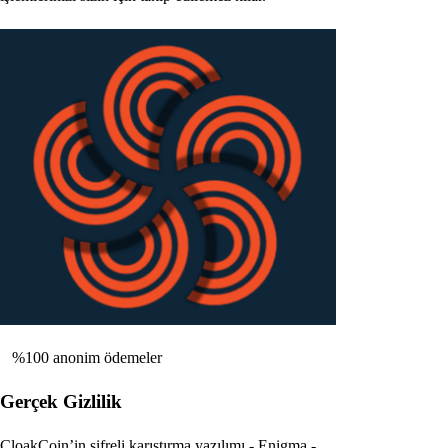
%100 anonim ödemeler
Gerçek Gizlilik
CloakCoin’in şifreli karıştırma yazılımı - Enigma -