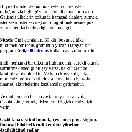
Büyük Birader dediğimiz devletlerin nerede
olduğunuzla ilgili gözetimi sürekli olarak artmakta.
Gelişmiş ülkelerin çoğunda kamusal alanlara girmek,
ister sevin ister sevmeyin, fotoğraf makinesine poz
vermekten farkı olmadığı anlamına gelir.
Mesela Çin'i ele alalım. 30 gün boyunca ülke
hükümeti bir focus grubunun yüzünü tarayan bir
programı
500,000 citizens
kullanmayı zorunlu kıldı.
imdi, herhangi bir ülkenin hükümetinin sürekli olarak
sürdürmek istediği bir şey varsa, halkı üzerinde
kontrol sahibi olmaktır. Ve kaba kuvvet dışında,
otoritenizi nüfus üzerinde esnetmenin en iyi yolu,
finansal aktivitelerine kısıtlamalar getirmektir.
Ve muhtemelen bir maske takmıyor olsanız da,
CloakCoin çevrimiçi işlemlerinizi gizlemenize izin
verir.
Gizlilik parası kullanmak, çevrimiçi paylaştığınız
finansal bilgileri kendi kendine yönetme
özgürlüğünü sağlar.