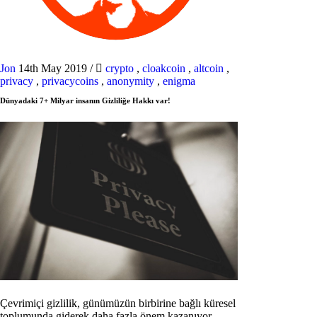
Jon
14th May 2019
/
crypto
,
cloakcoin
,
altcoin
,
privacy
,
privacycoins
,
anonymity
,
enigma
Dünyadaki 7+ Milyar insanın Gizliliğe Hakkı var!
Çevrimiçi gizlilik, günümüzün birbirine bağlı küresel
toplumunda giderek daha fazla önem kazanıyor.