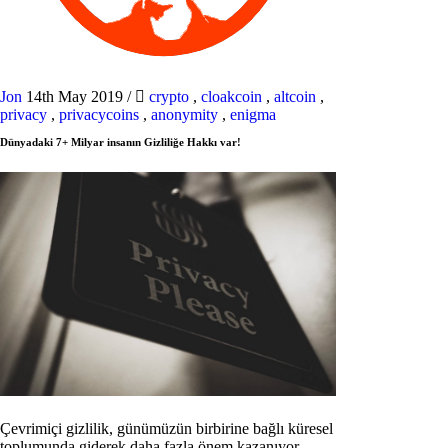
Jon
14th May 2019
/
crypto
,
cloakcoin
,
altcoin
,
privacy
,
privacycoins
,
anonymity
,
enigma
Dünyadaki 7+ Milyar insanın Gizliliğe Hakkı var!
Çevrimiçi gizlilik, günümüzün birbirine bağlı küresel
toplumunda giderek daha fazla önem kazanıyor.