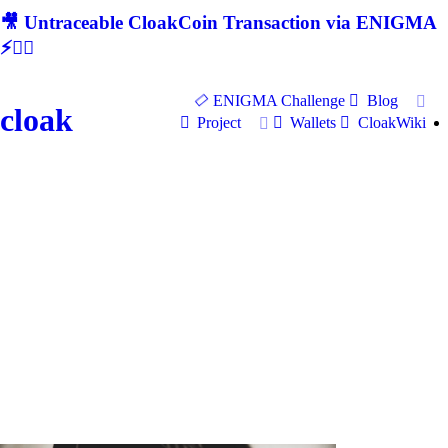
🎥 Untraceable CloakCoin Transaction via ENIGMA
⚡🕵‍♂
ENIGMA Challenge
Blog
cloak
Project
Wallets
CloakWiki