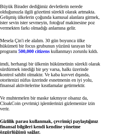
Büyük Birader dediğimiz devletlerin nerede
olduğunuzla ilgili gözetimi sürekli olarak artmakta.
Gelişmiş ülkelerin çoğunda kamusal alanlara girmek,
ister sevin ister sevmeyin, fotoğraf makinesine poz
vermekten farkı olmadığı anlamına gelir.
Mesela Çin'i ele alalım. 30 gün boyunca ülke
hükümeti bir focus grubunun yüzünü tarayan bir
programı
500,000 citizens
kullanmayı zorunlu kıldı.
imdi, herhangi bir ülkenin hükümetinin sürekli olarak
sürdürmek istediği bir şey varsa, halkı üzerinde
kontrol sahibi olmaktır. Ve kaba kuvvet dışında,
otoritenizi nüfus üzerinde esnetmenin en iyi yolu,
finansal aktivitelerine kısıtlamalar getirmektir.
Ve muhtemelen bir maske takmıyor olsanız da,
CloakCoin çevrimiçi işlemlerinizi gizlemenize izin
verir.
Gizlilik parası kullanmak, çevrimiçi paylaştığınız
finansal bilgileri kendi kendine yönetme
özgürlüğünü sağlar.