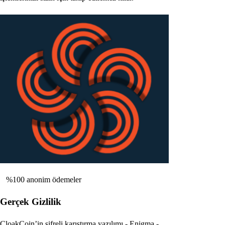
%100 anonim ödemeler
Gerçek Gizlilik
CloakCoin’in şifreli karıştırma yazılımı - Enigma -