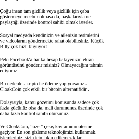
Çoğu insan tam gizlilik veya gizlilik için çaba
göstermeye mecbur olmasa da, başkalarıyla ne
paylaştığı üzerinde kontrol sahibi olmak isterler.
Sosyal medyada kendinizin ve ailenizin resimlerini
ve videolarını göndermekte rahat olabilirsiniz. Küçük
Billy çok hızlı büyüyor!
Peki Facebook'a banka hesap bakiyenizin ekran
görüntüsünü gönderir misiniz? Olmayacağını tahmin
ediyoruz.
Bu nedenle - kripto ile ödeme yapıyorsanız -
CloakCoin çok etkili bir bitcoin alternatifidir
.
Dolayısıyla, kamu gözetimi konusunda sadece çok
fazla gücünüz olsa da, mali durumunuz üzerinde çok
daha fazla kontrol sahibi olursunuz.
Ve CloakCoin, “özel” çekiş kavramının ötesine
geçiyor. En son gizleme teknolojimizi kullanmak,
işlemlerinizi sizin için takip edilemez kılar.