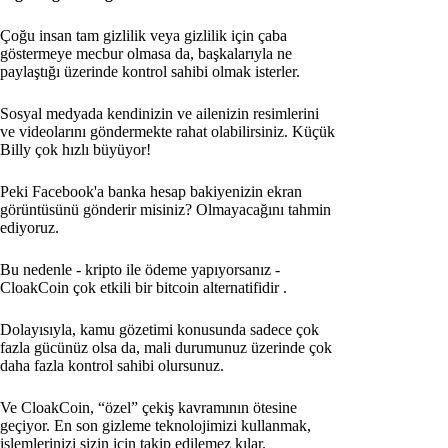
Çoğu insan tam gizlilik veya gizlilik için çaba
göstermeye mecbur olmasa da, başkalarıyla ne
paylaştığı üzerinde kontrol sahibi olmak isterler.
Sosyal medyada kendinizin ve ailenizin resimlerini
ve videolarını göndermekte rahat olabilirsiniz. Küçük
Billy çok hızlı büyüyor!
Peki Facebook'a banka hesap bakiyenizin ekran
görüntüsünü gönderir misiniz? Olmayacağını tahmin
ediyoruz.
Bu nedenle - kripto ile ödeme yapıyorsanız -
CloakCoin çok etkili bir bitcoin alternatifidir
.
Dolayısıyla, kamu gözetimi konusunda sadece çok
fazla gücünüz olsa da, mali durumunuz üzerinde çok
daha fazla kontrol sahibi olursunuz.
Ve CloakCoin, “özel” çekiş kavramının ötesine
geçiyor. En son gizleme teknolojimizi kullanmak,
işlemlerinizi sizin için takip edilemez kılar.