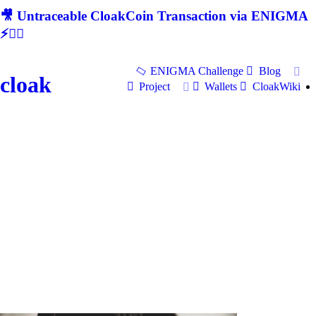
🎥 Untraceable CloakCoin Transaction via ENIGMA
⚡🕵‍♂
ENIGMA Challenge
Blog
cloak
Project
Wallets
CloakWiki