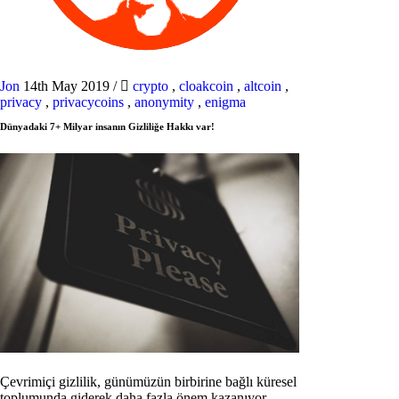
Jon
14th May 2019
/
crypto
,
cloakcoin
,
altcoin
,
privacy
,
privacycoins
,
anonymity
,
enigma
Dünyadaki 7+ Milyar insanın Gizliliğe Hakkı var!
Çevrimiçi gizlilik, günümüzün birbirine bağlı küresel
toplumunda giderek daha fazla önem kazanıyor.