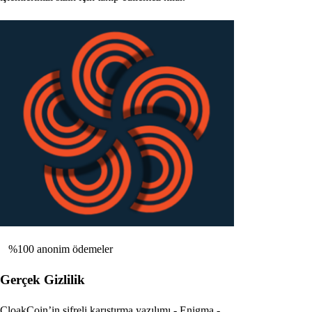
%100 anonim ödemeler
Gerçek Gizlilik
CloakCoin’in şifreli karıştırma yazılımı - Enigma -