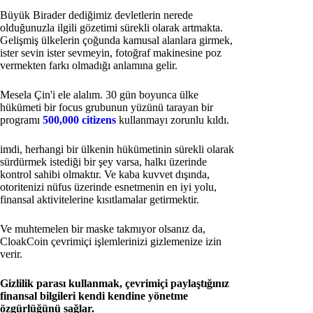
Büyük Birader dediğimiz devletlerin nerede
olduğunuzla ilgili gözetimi sürekli olarak artmakta.
Gelişmiş ülkelerin çoğunda kamusal alanlara girmek,
ister sevin ister sevmeyin, fotoğraf makinesine poz
vermekten farkı olmadığı anlamına gelir.
Mesela Çin'i ele alalım. 30 gün boyunca ülke
hükümeti bir focus grubunun yüzünü tarayan bir
programı
500,000 citizens
kullanmayı zorunlu kıldı.
imdi, herhangi bir ülkenin hükümetinin sürekli olarak
sürdürmek istediği bir şey varsa, halkı üzerinde
kontrol sahibi olmaktır. Ve kaba kuvvet dışında,
otoritenizi nüfus üzerinde esnetmenin en iyi yolu,
finansal aktivitelerine kısıtlamalar getirmektir.
Ve muhtemelen bir maske takmıyor olsanız da,
CloakCoin çevrimiçi işlemlerinizi gizlemenize izin
verir.
Gizlilik parası kullanmak, çevrimiçi paylaştığınız
finansal bilgileri kendi kendine yönetme
özgürlüğünü sağlar.