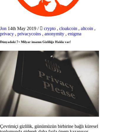
Jon
14th May 2019
/
crypto
,
cloakcoin
,
altcoin
,
privacy
,
privacycoins
,
anonymity
,
enigma
Dünyadaki 7+ Milyar insanın Gizliliğe Hakkı var!
Çevrimiçi gizlilik, günümüzün birbirine bağlı küresel
toplumunda giderek daha fazla önem kazanıyor.