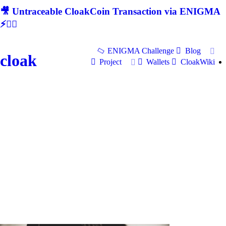
🎥 Untraceable CloakCoin Transaction via ENIGMA
⚡🕵‍♂
ENIGMA Challenge
Blog
cloak
Project
Wallets
CloakWiki