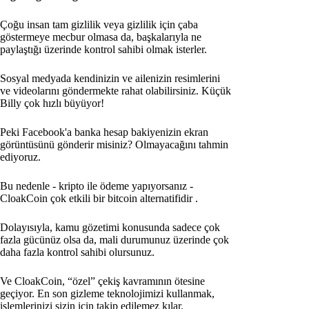
Çoğu insan tam gizlilik veya gizlilik için çaba
göstermeye mecbur olmasa da, başkalarıyla ne
paylaştığı üzerinde kontrol sahibi olmak isterler.
Sosyal medyada kendinizin ve ailenizin resimlerini
ve videolarını göndermekte rahat olabilirsiniz. Küçük
Billy çok hızlı büyüyor!
Peki Facebook'a banka hesap bakiyenizin ekran
görüntüsünü gönderir misiniz? Olmayacağını tahmin
ediyoruz.
Bu nedenle - kripto ile ödeme yapıyorsanız -
CloakCoin çok etkili bir bitcoin alternatifidir
.
Dolayısıyla, kamu gözetimi konusunda sadece çok
fazla gücünüz olsa da, mali durumunuz üzerinde çok
daha fazla kontrol sahibi olursunuz.
Ve CloakCoin, “özel” çekiş kavramının ötesine
geçiyor. En son gizleme teknolojimizi kullanmak,
işlemlerinizi sizin için takip edilemez kılar.