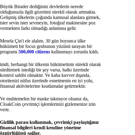
Büyük Birader dediğimiz devletlerin nerede
olduğunuzla ilgili gözetimi sürekli olarak artmakta.
Gelişmiş ülkelerin çoğunda kamusal alanlara girmek,
ister sevin ister sevmeyin, fotoğraf makinesine poz
vermekten farkı olmadığı anlamına gelir.
Mesela Çin'i ele alalım. 30 gün boyunca ülke
hükümeti bir focus grubunun yüzünü tarayan bir
programı
500,000 citizens
kullanmayı zorunlu kıldı.
imdi, herhangi bir ülkenin hükümetinin sürekli olarak
sürdürmek istediği bir şey varsa, halkı üzerinde
kontrol sahibi olmaktır. Ve kaba kuvvet dışında,
otoritenizi nüfus üzerinde esnetmenin en iyi yolu,
finansal aktivitelerine kısıtlamalar getirmektir.
Ve muhtemelen bir maske takmıyor olsanız da,
CloakCoin çevrimiçi işlemlerinizi gizlemenize izin
verir.
Gizlilik parası kullanmak, çevrimiçi paylaştığınız
finansal bilgileri kendi kendine yönetme
özgürlüğünü sağlar.