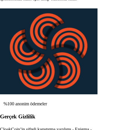
%100 anonim ödemeler
Gerçek Gizlilik
CloakCoin’in şifreli karıştırma yazılımı - Enigma -