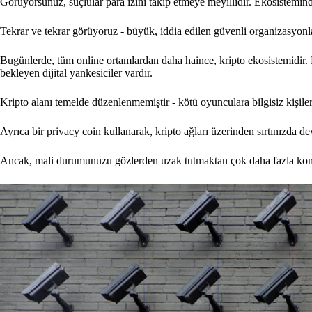
Görüyorsunuz, suçlular para izini takip etmeye meyillidir. Ekosistemind
Tekrar ve tekrar görüyoruz - büyük, iddia edilen güvenli organizasyonları
Bugünlerde, tüm online ortamlardan daha haince, kripto ekosistemidir. B
bekleyen dijital yankesiciler vardır.
Kripto alanı temelde düzenlenmemiştir - kötü oyunculara bilgisiz kişiler
Ayrıca bir privacy coin kullanarak, kripto ağları üzerinden sırtınızda 
Ancak, mali durumunuzu gözlerden uzak tutmaktan çok daha fazla konu