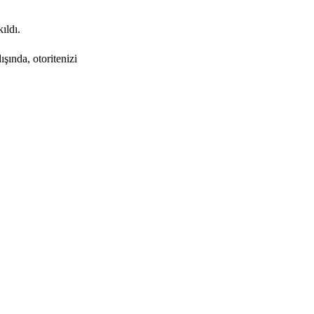
ıldı.
şında, otoritenizi