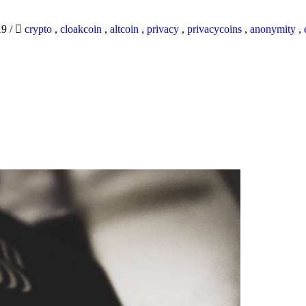
19
/
crypto
,
cloakcoin
,
altcoin
,
privacy
,
privacycoins
,
anonymity
,