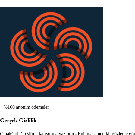
%100 anonim ödemeler
Gerçek Gizlilik
CloakCoin’in şifreli karıştırma yazılımı - Enigma - meraklı gözlerce gör