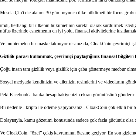
Mesela Çin'i ele alalım. 30 gün boyunca ülke hükümeti bir focus grub
imdi, herhangi bir ülkenin hükümetinin sürekli olarak sürdürmek istediği
nüfus üzerinde esnetmenin en iyi yolu, finansal aktivitelerine kısıtlamala
Ve muhtemelen bir maske takmıyor olsanız da, CloakCoin çevrimiçi işlem
Gizlilik parası kullanmak, çevrimiçi paylaştığınız finansal bilgile
Çoğu insan tam gizlilik veya gizlilik için çaba göstermeye mecbur olmasa
Sosyal medyada kendinizin ve ailenizin resimlerini ve videolarını gönde
Peki Facebook'a banka hesap bakiyenizin ekran görüntüsünü gönderir 
Bu nedenle - kripto ile ödeme yapıyorsanız - CloakCoin çok etkili bir bi
Dolayısıyla, kamu gözetimi konusunda sadece çok fazla gücünüz olsa d
Ve CloakCoin, “özel” çekiş kavramının ötesine geçiyor. En son gizleme t