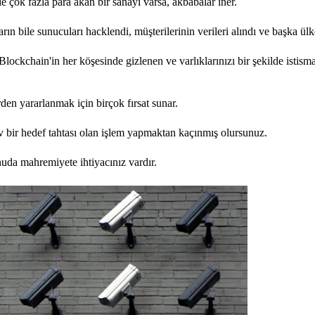
e çok fazla para akan bir sanayi varsa, akbabalar iner.
n bile sunucuları hacklendi, müşterilerinin verileri alındı ve başka ülke
lockchain'in her köşesinde gizlenen ve varlıklarınızı bir şekilde istism
den yararlanmak için birçok fırsat sunar.
dev bir hedef tahtası olan işlem yapmaktan kaçınmış olursunuz.
da mahremiyete ihtiyacınız vardır.