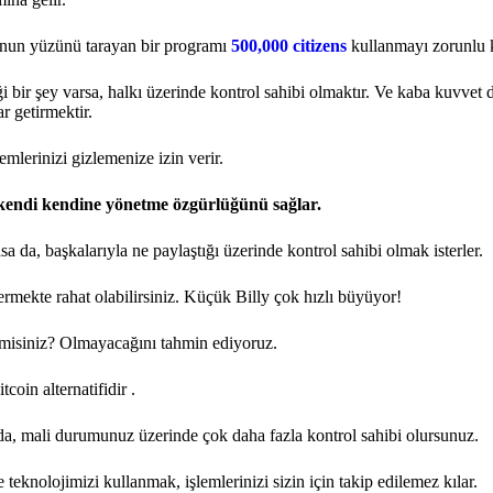
unun yüzünü tarayan bir programı
500,000 citizens
kullanmayı zorunlu k
 bir şey varsa, halkı üzerinde kontrol sahibi olmaktır. Ve kaba kuvvet dı
r getirmektir.
lerinizi gizlemenize izin verir.
ri kendi kendine yönetme özgürlüğünü sağlar.
 da, başkalarıyla ne paylaştığı üzerinde kontrol sahibi olmak isterler.
rmekte rahat olabilirsiniz. Küçük Billy çok hızlı büyüyor!
misiniz? Olmayacağını tahmin ediyoruz.
tcoin alternatifidir
.
a, mali durumunuz üzerinde çok daha fazla kontrol sahibi olursunuz.
eknolojimizi kullanmak, işlemlerinizi sizin için takip edilemez kılar.