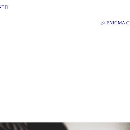
🕵‍♂
ENIGMA Ch