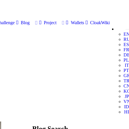
allenge
Blog
Project
Wallets
CloakWiki
E
R
ES
F
D
PL
IT
PT
G
T
C
K
JP
V
ID
HI
Blog Search