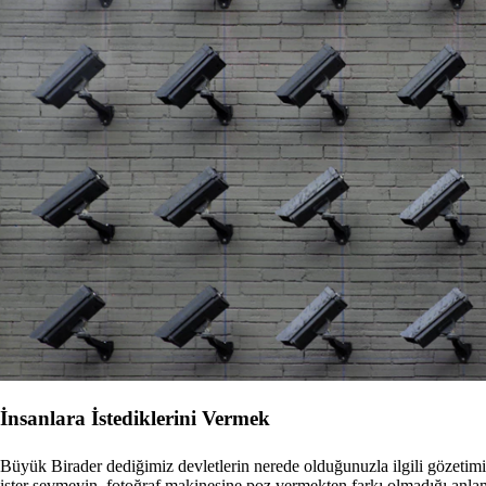
İnsanlara İstediklerini Vermek
Büyük Birader dediğimiz devletlerin nerede olduğunuzla ilgili gözetimi 
ister sevmeyin, fotoğraf makinesine poz vermekten farkı olmadığı anlam