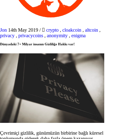
Jon
14th May 2019
/
crypto
,
cloakcoin
,
altcoin
,
privacy
,
privacycoins
,
anonymity
,
enigma
Dünyadaki 7+ Milyar insanın Gizliliğe Hakkı var!
Çevrimiçi gizlilik, günümüzün birbirine bağlı küresel
toplumunda giderek daha fazla önem kazanıyor.