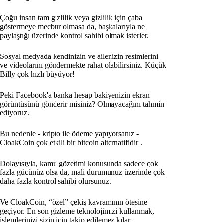
Çoğu insan tam gizlilik veya gizlilik için çaba
göstermeye mecbur olmasa da, başkalarıyla ne
paylaştığı üzerinde kontrol sahibi olmak isterler.
Sosyal medyada kendinizin ve ailenizin resimlerini
ve videolarını göndermekte rahat olabilirsiniz. Küçük
Billy çok hızlı büyüyor!
Peki Facebook'a banka hesap bakiyenizin ekran
görüntüsünü gönderir misiniz? Olmayacağını tahmin
ediyoruz.
Bu nedenle - kripto ile ödeme yapıyorsanız -
CloakCoin çok etkili bir bitcoin alternatifidir
.
Dolayısıyla, kamu gözetimi konusunda sadece çok
fazla gücünüz olsa da, mali durumunuz üzerinde çok
daha fazla kontrol sahibi olursunuz.
Ve CloakCoin, “özel” çekiş kavramının ötesine
geçiyor. En son gizleme teknolojimizi kullanmak,
işlemlerinizi sizin için takip edilemez kılar.