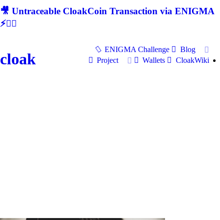
🎥 Untraceable CloakCoin Transaction via ENIGMA
⚡🕵‍♂
ENIGMA Challenge
Blog
cloak
Project
Wallets
CloakWiki