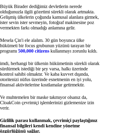
Büyük Birader dediğimiz devletlerin nerede
olduğunuzla ilgili gözetimi sürekli olarak artmakta.
Gelişmiş ülkelerin çoğunda kamusal alanlara girmek,
ister sevin ister sevmeyin, fotoğraf makinesine poz
vermekten farkı olmadığı anlamına gelir.
Mesela Çin'i ele alalım. 30 gün boyunca ülke
hükümeti bir focus grubunun yüzünü tarayan bir
programı
500,000 citizens
kullanmayı zorunlu kıldı.
imdi, herhangi bir ülkenin hükümetinin sürekli olarak
sürdürmek istediği bir şey varsa, halkı üzerinde
kontrol sahibi olmaktır. Ve kaba kuvvet dışında,
otoritenizi nüfus üzerinde esnetmenin en iyi yolu,
finansal aktivitelerine kısıtlamalar getirmektir.
Ve muhtemelen bir maske takmıyor olsanız da,
CloakCoin çevrimiçi işlemlerinizi gizlemenize izin
verir.
Gizlilik parası kullanmak, çevrimiçi paylaştığınız
finansal bilgileri kendi kendine yönetme
özgürlüğünü sağlar.