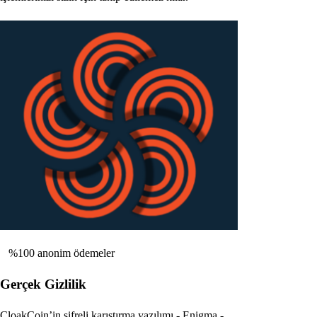
%100 anonim ödemeler
Gerçek Gizlilik
CloakCoin’in şifreli karıştırma yazılımı - Enigma -