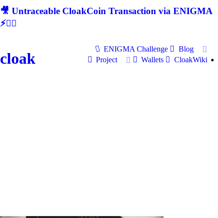
🎥 Untraceable CloakCoin Transaction via ENIGMA
⚡🕵‍♂
ENIGMA Challenge
Blog
cloak
Project
Wallets
CloakWiki