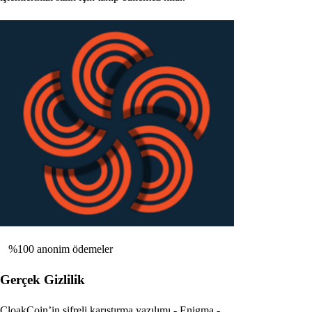
%100 anonim ödemeler
Gerçek Gizlilik
CloakCoin’in şifreli karıştırma yazılımı - Enigma -