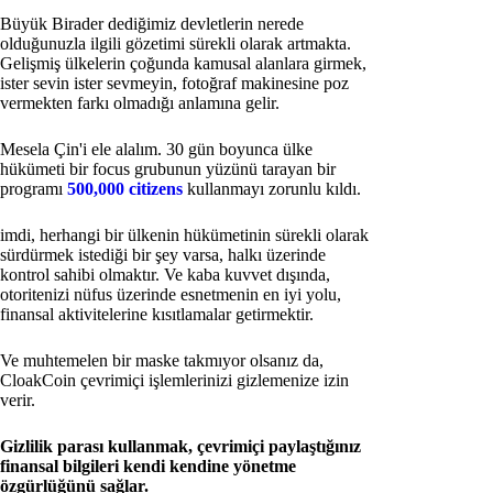
Büyük Birader dediğimiz devletlerin nerede
olduğunuzla ilgili gözetimi sürekli olarak artmakta.
Gelişmiş ülkelerin çoğunda kamusal alanlara girmek,
ister sevin ister sevmeyin, fotoğraf makinesine poz
vermekten farkı olmadığı anlamına gelir.
Mesela Çin'i ele alalım. 30 gün boyunca ülke
hükümeti bir focus grubunun yüzünü tarayan bir
programı
500,000 citizens
kullanmayı zorunlu kıldı.
imdi, herhangi bir ülkenin hükümetinin sürekli olarak
sürdürmek istediği bir şey varsa, halkı üzerinde
kontrol sahibi olmaktır. Ve kaba kuvvet dışında,
otoritenizi nüfus üzerinde esnetmenin en iyi yolu,
finansal aktivitelerine kısıtlamalar getirmektir.
Ve muhtemelen bir maske takmıyor olsanız da,
CloakCoin çevrimiçi işlemlerinizi gizlemenize izin
verir.
Gizlilik parası kullanmak, çevrimiçi paylaştığınız
finansal bilgileri kendi kendine yönetme
özgürlüğünü sağlar.