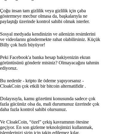
Çoğu insan tam gizlilik veya gizlilik için çaba
göstermeye mecbur olmasa da, başkalarıyla ne
paylaştığı üzerinde kontrol sahibi olmak isterler.
Sosyal medyada kendinizin ve ailenizin resimlerini
ve videolarını göndermekte rahat olabilirsiniz. Küçük
Billy çok hızlı büyüyor!
Peki Facebook'a banka hesap bakiyenizin ekran
görüntüsünü gönderir misiniz? Olmayacağını tahmin
ediyoruz.
Bu nedenle - kripto ile ödeme yapıyorsanız -
CloakCoin çok etkili bir bitcoin alternatifidir
.
Dolayısıyla, kamu gözetimi konusunda sadece çok
fazla gücünüz olsa da, mali durumunuz üzerinde çok
daha fazla kontrol sahibi olursunuz.
Ve CloakCoin, “özel” çekiş kavramının ötesine
geçiyor. En son gizleme teknolojimizi kullanmak,
işlemlerinizi sizin için takip edilemez kılar.