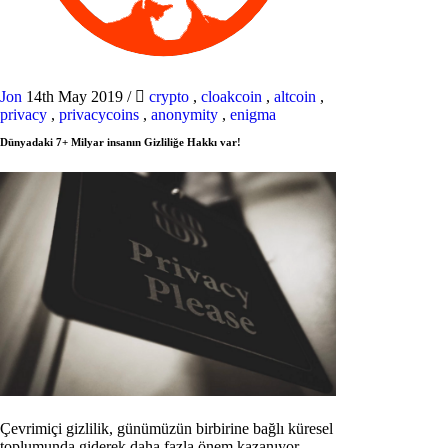
Jon
14th May 2019
/
crypto
,
cloakcoin
,
altcoin
,
privacy
,
privacycoins
,
anonymity
,
enigma
Dünyadaki 7+ Milyar insanın Gizliliğe Hakkı var!
Çevrimiçi gizlilik, günümüzün birbirine bağlı küresel
toplumunda giderek daha fazla önem kazanıyor.