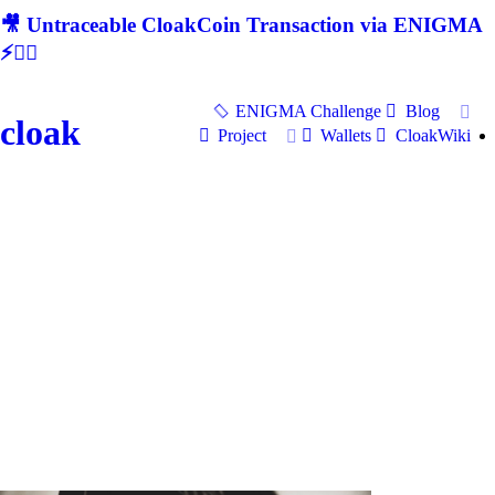
🎥 Untraceable CloakCoin Transaction via ENIGMA
⚡🕵‍♂
ENIGMA Challenge
Blog
cloak
Project
Wallets
CloakWiki