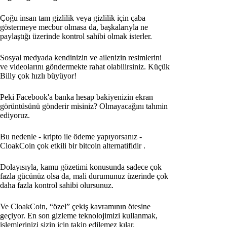
Çoğu insan tam gizlilik veya gizlilik için çaba
göstermeye mecbur olmasa da, başkalarıyla ne
paylaştığı üzerinde kontrol sahibi olmak isterler.
Sosyal medyada kendinizin ve ailenizin resimlerini
ve videolarını göndermekte rahat olabilirsiniz. Küçük
Billy çok hızlı büyüyor!
Peki Facebook'a banka hesap bakiyenizin ekran
görüntüsünü gönderir misiniz? Olmayacağını tahmin
ediyoruz.
Bu nedenle - kripto ile ödeme yapıyorsanız -
CloakCoin çok etkili bir bitcoin alternatifidir
.
Dolayısıyla, kamu gözetimi konusunda sadece çok
fazla gücünüz olsa da, mali durumunuz üzerinde çok
daha fazla kontrol sahibi olursunuz.
Ve CloakCoin, “özel” çekiş kavramının ötesine
geçiyor. En son gizleme teknolojimizi kullanmak,
işlemlerinizi sizin için takip edilemez kılar.