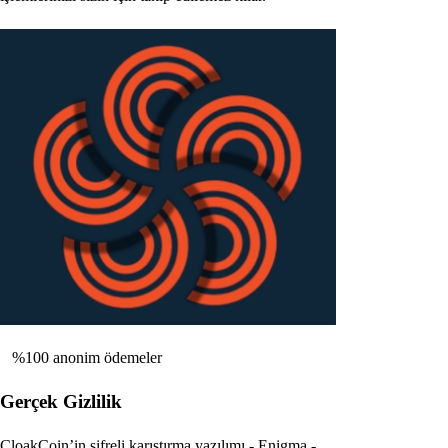
%100 anonim ödemeler
Gerçek Gizlilik
CloakCoin’in şifreli karıştırma yazılımı - Enigma -