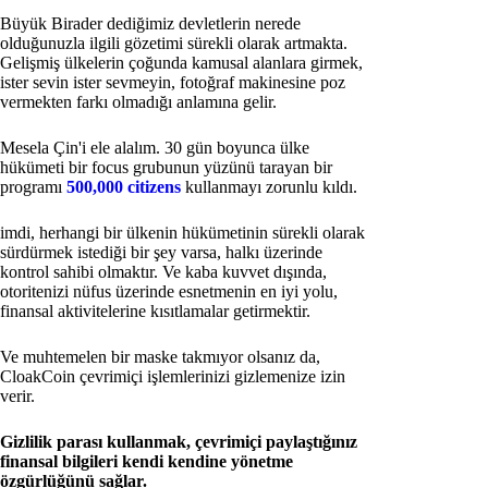
Büyük Birader dediğimiz devletlerin nerede
olduğunuzla ilgili gözetimi sürekli olarak artmakta.
Gelişmiş ülkelerin çoğunda kamusal alanlara girmek,
ister sevin ister sevmeyin, fotoğraf makinesine poz
vermekten farkı olmadığı anlamına gelir.
Mesela Çin'i ele alalım. 30 gün boyunca ülke
hükümeti bir focus grubunun yüzünü tarayan bir
programı
500,000 citizens
kullanmayı zorunlu kıldı.
imdi, herhangi bir ülkenin hükümetinin sürekli olarak
sürdürmek istediği bir şey varsa, halkı üzerinde
kontrol sahibi olmaktır. Ve kaba kuvvet dışında,
otoritenizi nüfus üzerinde esnetmenin en iyi yolu,
finansal aktivitelerine kısıtlamalar getirmektir.
Ve muhtemelen bir maske takmıyor olsanız da,
CloakCoin çevrimiçi işlemlerinizi gizlemenize izin
verir.
Gizlilik parası kullanmak, çevrimiçi paylaştığınız
finansal bilgileri kendi kendine yönetme
özgürlüğünü sağlar.