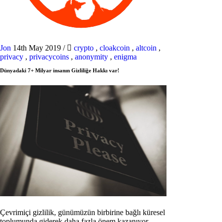
Jon
14th May 2019
/
crypto
,
cloakcoin
,
altcoin
,
privacy
,
privacycoins
,
anonymity
,
enigma
Dünyadaki 7+ Milyar insanın Gizliliğe Hakkı var!
Çevrimiçi gizlilik, günümüzün birbirine bağlı küresel
toplumunda giderek daha fazla önem kazanıyor.