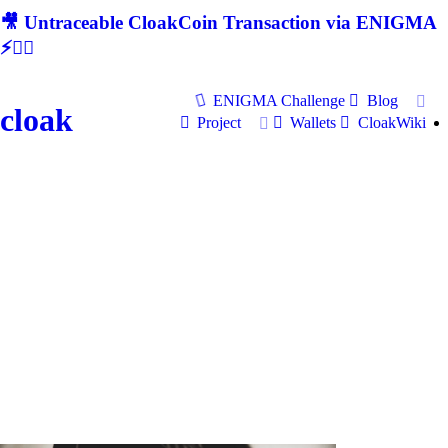
🎥 Untraceable CloakCoin Transaction via ENIGMA
⚡🕵‍♂
ENIGMA Challenge
Blog
cloak
Project
Wallets
CloakWiki