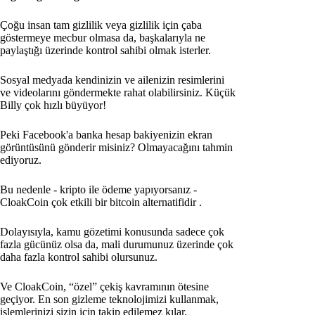
Çoğu insan tam gizlilik veya gizlilik için çaba
göstermeye mecbur olmasa da, başkalarıyla ne
paylaştığı üzerinde kontrol sahibi olmak isterler.
Sosyal medyada kendinizin ve ailenizin resimlerini
ve videolarını göndermekte rahat olabilirsiniz. Küçük
Billy çok hızlı büyüyor!
Peki Facebook'a banka hesap bakiyenizin ekran
görüntüsünü gönderir misiniz? Olmayacağını tahmin
ediyoruz.
Bu nedenle - kripto ile ödeme yapıyorsanız -
CloakCoin çok etkili bir bitcoin alternatifidir
.
Dolayısıyla, kamu gözetimi konusunda sadece çok
fazla gücünüz olsa da, mali durumunuz üzerinde çok
daha fazla kontrol sahibi olursunuz.
Ve CloakCoin, “özel” çekiş kavramının ötesine
geçiyor. En son gizleme teknolojimizi kullanmak,
işlemlerinizi sizin için takip edilemez kılar.