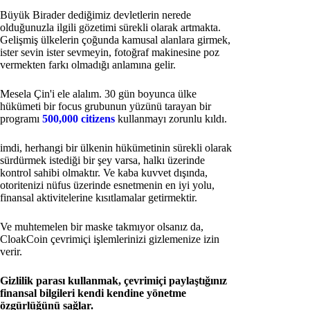
Büyük Birader dediğimiz devletlerin nerede
olduğunuzla ilgili gözetimi sürekli olarak artmakta.
Gelişmiş ülkelerin çoğunda kamusal alanlara girmek,
ister sevin ister sevmeyin, fotoğraf makinesine poz
vermekten farkı olmadığı anlamına gelir.
Mesela Çin'i ele alalım. 30 gün boyunca ülke
hükümeti bir focus grubunun yüzünü tarayan bir
programı
500,000 citizens
kullanmayı zorunlu kıldı.
imdi, herhangi bir ülkenin hükümetinin sürekli olarak
sürdürmek istediği bir şey varsa, halkı üzerinde
kontrol sahibi olmaktır. Ve kaba kuvvet dışında,
otoritenizi nüfus üzerinde esnetmenin en iyi yolu,
finansal aktivitelerine kısıtlamalar getirmektir.
Ve muhtemelen bir maske takmıyor olsanız da,
CloakCoin çevrimiçi işlemlerinizi gizlemenize izin
verir.
Gizlilik parası kullanmak, çevrimiçi paylaştığınız
finansal bilgileri kendi kendine yönetme
özgürlüğünü sağlar.