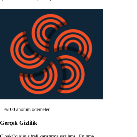
%100 anonim ödemeler
Gerçek Gizlilik
CloakCoin’in şifreli karıştırma yazılımı - Enigma -