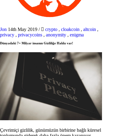
Jon
14th May 2019
/
crypto
,
cloakcoin
,
altcoin
,
privacy
,
privacycoins
,
anonymity
,
enigma
Dünyadaki 7+ Milyar insanın Gizliliğe Hakkı var!
Çevrimiçi gizlilik, günümüzün birbirine bağlı küresel
toplumunda giderek daha fazla önem kazanıyor.