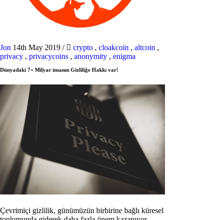
Jon
14th May 2019
/
crypto
,
cloakcoin
,
altcoin
,
privacy
,
privacycoins
,
anonymity
,
enigma
Dünyadaki 7+ Milyar insanın Gizliliğe Hakkı var!
Çevrimiçi gizlilik, günümüzün birbirine bağlı küresel
toplumunda giderek daha fazla önem kazanıyor.