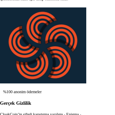
%100 anonim ödemeler
Gerçek Gizlilik
CloakCoin’in şifreli karıştırma yazılımı - Enigma -