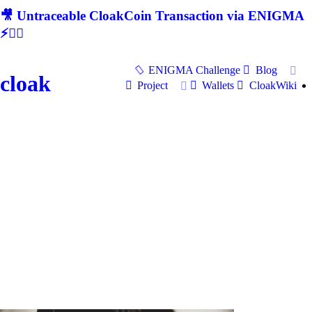
🎥 Untraceable CloakCoin Transaction via ENIGMA
⚡🕵‍♂
ENIGMA Challenge
Blog
cloak
Project
Wallets
CloakWiki