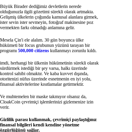
Büyük Birader dediğimiz devletlerin nerede
olduğunuzla ilgili gözetimi sürekli olarak artmakta.
Gelişmiş ülkelerin çoğunda kamusal alanlara girmek,
ister sevin ister sevmeyin, fotoğraf makinesine poz
vermekten farkı olmadığı anlamına gelir.
Mesela Çin'i ele alalım. 30 gün boyunca ülke
hükümeti bir focus grubunun yüzünü tarayan bir
programı
500,000 citizens
kullanmayı zorunlu kıldı.
imdi, herhangi bir ülkenin hükümetinin sürekli olarak
sürdürmek istediği bir şey varsa, halkı üzerinde
kontrol sahibi olmaktır. Ve kaba kuvvet dışında,
otoritenizi nüfus üzerinde esnetmenin en iyi yolu,
finansal aktivitelerine kısıtlamalar getirmektir.
Ve muhtemelen bir maske takmıyor olsanız da,
CloakCoin çevrimiçi işlemlerinizi gizlemenize izin
verir.
Gizlilik parası kullanmak, çevrimiçi paylaştığınız
finansal bilgileri kendi kendine yönetme
özgürlüğünü sağlar.