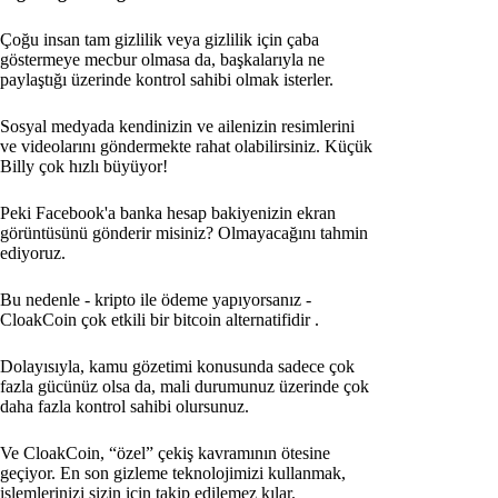
Çoğu insan tam gizlilik veya gizlilik için çaba
göstermeye mecbur olmasa da, başkalarıyla ne
paylaştığı üzerinde kontrol sahibi olmak isterler.
Sosyal medyada kendinizin ve ailenizin resimlerini
ve videolarını göndermekte rahat olabilirsiniz. Küçük
Billy çok hızlı büyüyor!
Peki Facebook'a banka hesap bakiyenizin ekran
görüntüsünü gönderir misiniz? Olmayacağını tahmin
ediyoruz.
Bu nedenle - kripto ile ödeme yapıyorsanız -
CloakCoin çok etkili bir bitcoin alternatifidir
.
Dolayısıyla, kamu gözetimi konusunda sadece çok
fazla gücünüz olsa da, mali durumunuz üzerinde çok
daha fazla kontrol sahibi olursunuz.
Ve CloakCoin, “özel” çekiş kavramının ötesine
geçiyor. En son gizleme teknolojimizi kullanmak,
işlemlerinizi sizin için takip edilemez kılar.