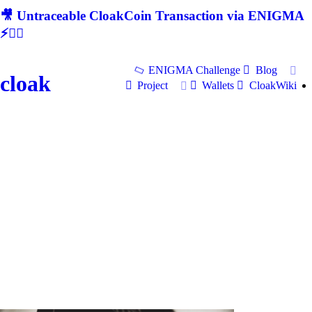
🎥 Untraceable CloakCoin Transaction via ENIGMA
⚡🕵‍♂
ENIGMA Challenge
Blog
cloak
Project
Wallets
CloakWiki