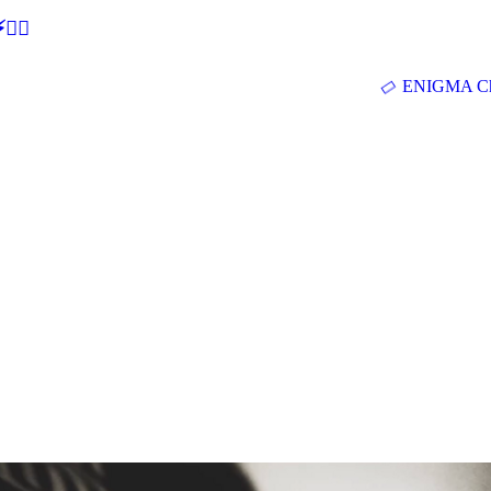
🕵‍♂
ENIGMA Ch