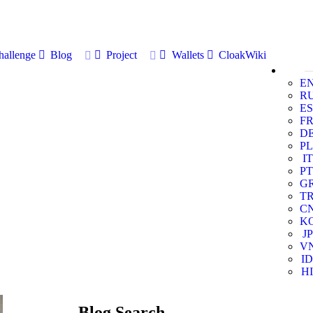
allenge
Blog
Project
Wallets
CloakWiki
E
R
ES
F
D
PL
IT
PT
G
T
C
K
JP
V
ID
HI
Blog Search