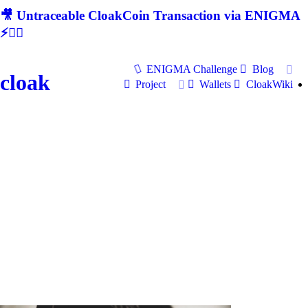
🎥 Untraceable CloakCoin Transaction via ENIGMA
⚡🕵‍♂
ENIGMA Challenge
Blog
cloak
Project
Wallets
CloakWiki