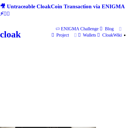
🎥 Untraceable CloakCoin Transaction via ENIGMA
⚡🕵‍♂
ENIGMA Challenge
Blog
cloak
Project
Wallets
CloakWiki