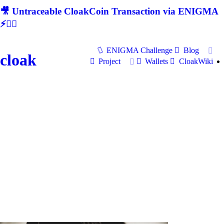
🎥 Untraceable CloakCoin Transaction via ENIGMA
⚡🕵‍♂
ENIGMA Challenge
Blog
cloak
Project
Wallets
CloakWiki