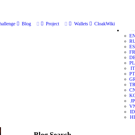
allenge
Blog
Project
Wallets
CloakWiki
E
R
ES
F
D
PL
IT
PT
G
T
C
K
JP
V
ID
HI
Blog Search