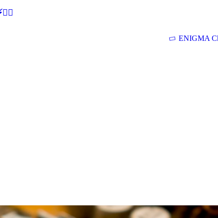
🕵‍♂
ENIGMA Ch