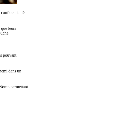
 confidentialité
 que leurs
ouche.
és pouvant
ennemi dans un
at Womp permettant