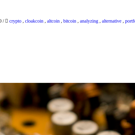
20
/
crypto
,
cloakcoin
,
altcoin
,
bitcoin
,
analyzing
,
alternative
,
portf