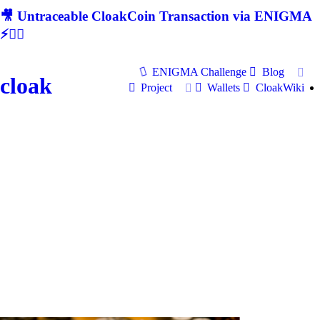
🎥 Untraceable CloakCoin Transaction via ENIGMA
⚡🕵‍♂
ENIGMA Challenge
Blog
cloak
Project
Wallets
CloakWiki