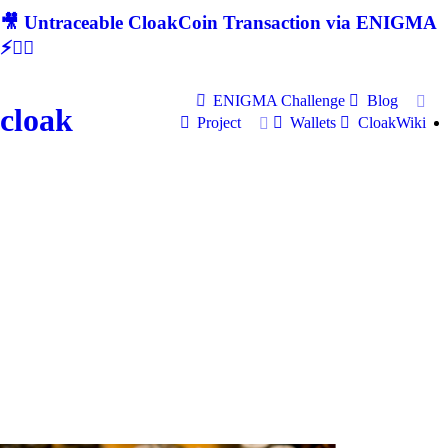
🎥 Untraceable CloakCoin Transaction via ENIGMA
⚡🕵‍♂
ENIGMA Challenge
Blog
cloak
Project
Wallets
CloakWiki