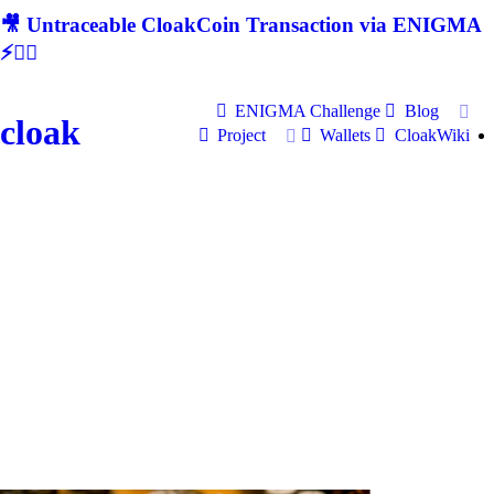
🎥 Untraceable CloakCoin Transaction via ENIGMA
⚡🕵‍♂
ENIGMA Challenge
Blog
cloak
Project
Wallets
CloakWiki