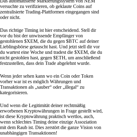
Das automatisierte Markierungssystem von NEM
versuchte zu verifizieren, ob geklaute Coins auf
zentralisierte Trading-Plattformen eingegangen sind
oder nicht.
Das richtige Timing ist hier entscheidend. Stell dir
vor du bist der unwissende Empfänger von
gestohlenen $XEM, die du gegen $BTC auf deiner
Lieblingsbörse getauscht hast. Und jetzt stell dir vor
du wartest eine Woche und tradest die $XEM, die du
nicht gestohlen hast, gegen $ETH, um anschließend
festzustellen, dass dein Trade abgelehnt wurde.
Wenn jeder sehen kann wo ein Coin oder Token
vorher war ist es möglich Währungen und
Transaktionen als „sauber“ oder „illegal“ zu
kategorisieren.
Und wenn die Legitimität deiner rechtmäßig
erworbenen Kryptowährungen in Frage gestellt wird,
ist diese Kryptowährung praktisch wertlos, auch,
wenn schlechtes Timing deine einzige Assoziation
mit dem Raub ist. Dies zerstört die ganze Vision von
unabhängigen Transaktionen!