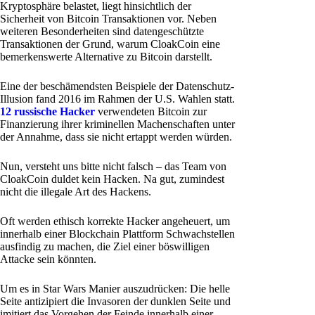
Kryptosphäre belastet, liegt hinsichtlich der
Sicherheit von Bitcoin Transaktionen vor. Neben
weiteren Besonderheiten sind datengeschützte
Transaktionen der Grund, warum CloakCoin eine
bemerkenswerte Alternative zu Bitcoin darstellt.
Eine der beschämendsten Beispiele der Datenschutz-
Illusion fand 2016 im Rahmen der U.S. Wahlen statt.
12 russische Hacker
verwendeten Bitcoin zur
Finanzierung ihrer kriminellen Machenschaften unter
der Annahme, dass sie nicht ertappt werden würden.
Nun, versteht uns bitte nicht falsch – das Team von
CloakCoin duldet kein Hacken. Na gut, zumindest
nicht die illegale Art des Hackens.
Oft werden ethisch korrekte Hacker angeheuert, um
innerhalb einer Blockchain Plattform Schwachstellen
ausfindig zu machen, die Ziel einer böswilligen
Attacke sein könnten.
Um es in Star Wars Manier auszudrücken: Die helle
Seite antizipiert die Invasoren der dunklen Seite und
imitiert das Vorgehen der Feinde innerhalb einer