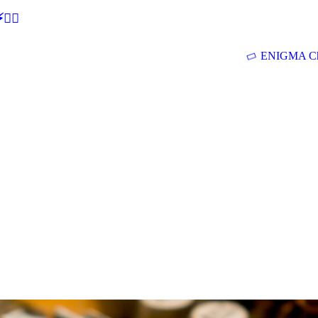
🕵‍♂
ENIGMA Ch