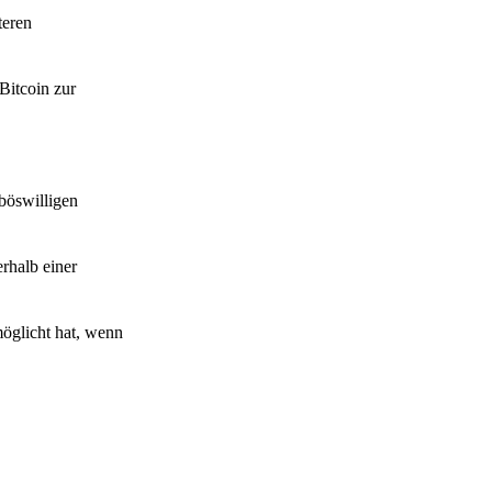
teren
itcoin zur
böswilligen
erhalb einer
möglicht hat, wenn