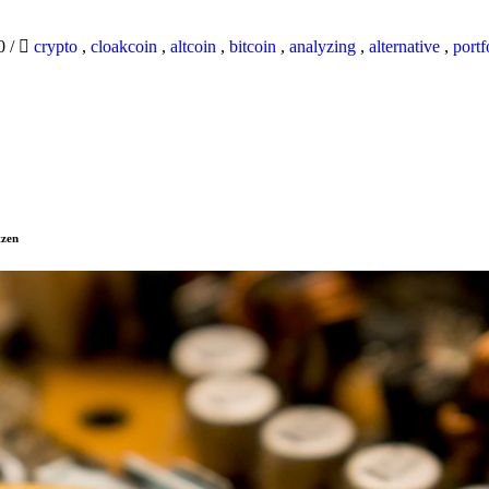
20
/
crypto
,
cloakcoin
,
altcoin
,
bitcoin
,
analyzing
,
alternative
,
portf
tzen