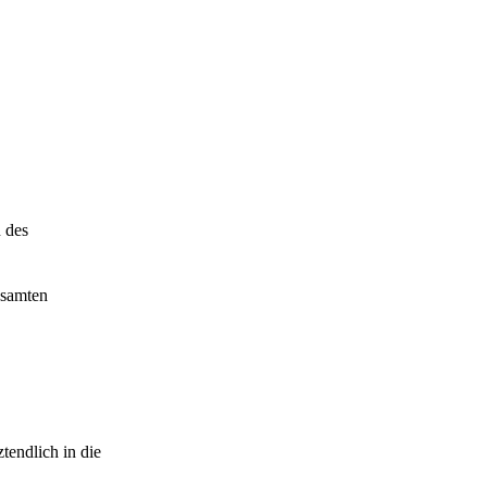
 des
esamten
ztendlich in die