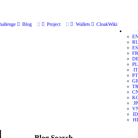
allenge
Blog
Project
Wallets
CloakWiki
E
R
ES
F
D
PL
IT
PT
G
T
C
K
JP
V
ID
HI
Blog Search