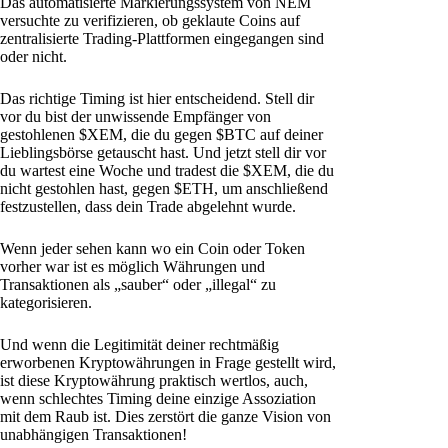
Das automatisierte Markierungssystem von NEM
versuchte zu verifizieren, ob geklaute Coins auf
zentralisierte Trading-Plattformen eingegangen sind
oder nicht.
Das richtige Timing ist hier entscheidend. Stell dir
vor du bist der unwissende Empfänger von
gestohlenen $XEM, die du gegen $BTC auf deiner
Lieblingsbörse getauscht hast. Und jetzt stell dir vor
du wartest eine Woche und tradest die $XEM, die du
nicht gestohlen hast, gegen $ETH, um anschließend
festzustellen, dass dein Trade abgelehnt wurde.
Wenn jeder sehen kann wo ein Coin oder Token
vorher war ist es möglich Währungen und
Transaktionen als „sauber“ oder „illegal“ zu
kategorisieren.
Und wenn die Legitimität deiner rechtmäßig
erworbenen Kryptowährungen in Frage gestellt wird,
ist diese Kryptowährung praktisch wertlos, auch,
wenn schlechtes Timing deine einzige Assoziation
mit dem Raub ist. Dies zerstört die ganze Vision von
unabhängigen Transaktionen!