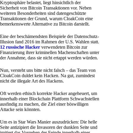
Kryptosphäre belastet, liegt hinsichtlich der
Sicherheit von Bitcoin Transaktionen vor. Neben
weiteren Besonderheiten sind datengeschützte
Transaktionen der Grund, warum CloakCoin eine
bemerkenswerte Alternative zu Bitcoin darstellt.
Eine der beschämendsten Beispiele der Datenschutz-
Illusion fand 2016 im Rahmen der U.S. Wahlen statt.
12 russische Hacker
verwendeten Bitcoin zur
Finanzierung ihrer kriminellen Machenschaften unter
der Annahme, dass sie nicht ertappt werden würden.
Nun, versteht uns bitte nicht falsch – das Team von
CloakCoin duldet kein Hacken. Na gut, zumindest
nicht die illegale Art des Hackens.
Oft werden ethisch korrekte Hacker angeheuert, um
innerhalb einer Blockchain Plattform Schwachstellen
ausfindig zu machen, die Ziel einer böswilligen
Attacke sein könnten.
Um es in Star Wars Manier auszudrücken: Die helle
Seite antizipiert die Invasoren der dunklen Seite und
imitiert das Vorgehen der Feinde innerhalb einer