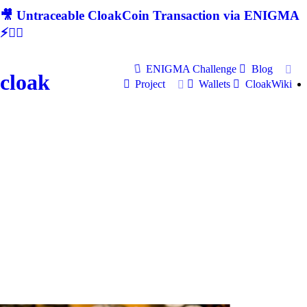
🎥 Untraceable CloakCoin Transaction via ENIGMA
⚡🕵‍♂
ENIGMA Challenge
Blog
cloak
Project
Wallets
CloakWiki