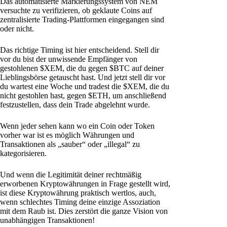
Das automatisierte Markierungssystem von NEM
versuchte zu verifizieren, ob geklaute Coins auf
zentralisierte Trading-Plattformen eingegangen sind
oder nicht.
Das richtige Timing ist hier entscheidend. Stell dir
vor du bist der unwissende Empfänger von
gestohlenen $XEM, die du gegen $BTC auf deiner
Lieblingsbörse getauscht hast. Und jetzt stell dir vor
du wartest eine Woche und tradest die $XEM, die du
nicht gestohlen hast, gegen $ETH, um anschließend
festzustellen, dass dein Trade abgelehnt wurde.
Wenn jeder sehen kann wo ein Coin oder Token
vorher war ist es möglich Währungen und
Transaktionen als „sauber“ oder „illegal“ zu
kategorisieren.
Und wenn die Legitimität deiner rechtmäßig
erworbenen Kryptowährungen in Frage gestellt wird,
ist diese Kryptowährung praktisch wertlos, auch,
wenn schlechtes Timing deine einzige Assoziation
mit dem Raub ist. Dies zerstört die ganze Vision von
unabhängigen Transaktionen!