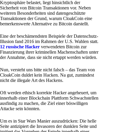
Kryptosphäre belastet, liegt hinsichtlich der
Sicherheit von Bitcoin Transaktionen vor. Neben
weiteren Besonderheiten sind datengeschützte
Transaktionen der Grund, warum CloakCoin eine
bemerkenswerte Alternative zu Bitcoin darstellt.
Eine der beschämendsten Beispiele der Datenschutz-
Illusion fand 2016 im Rahmen der U.S. Wahlen statt.
12 russische Hacker
verwendeten Bitcoin zur
Finanzierung ihrer kriminellen Machenschaften unter
der Annahme, dass sie nicht ertappt werden würden.
Nun, versteht uns bitte nicht falsch – das Team von
CloakCoin duldet kein Hacken. Na gut, zumindest
nicht die illegale Art des Hackens.
Oft werden ethisch korrekte Hacker angeheuert, um
innerhalb einer Blockchain Plattform Schwachstellen
ausfindig zu machen, die Ziel einer böswilligen
Attacke sein könnten.
Um es in Star Wars Manier auszudrücken: Die helle
Seite antizipiert die Invasoren der dunklen Seite und
imitiert das Vorgehen der Feinde innerhalb einer