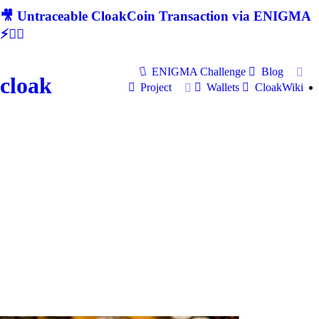
🎥 Untraceable CloakCoin Transaction via ENIGMA
⚡🕵‍♂
ENIGMA Challenge
Blog
cloak
Project
Wallets
CloakWiki